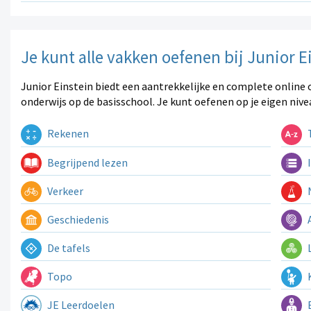
Je kunt alle vakken oefenen bij Junior E
Junior Einstein biedt een aantrekkelijke en complete online 
onderwijs op de basisschool. Je kunt oefenen op je eigen nive
Rekenen
T
Begrijpend lezen
I
Verkeer
N
Geschiedenis
A
De tafels
L
Topo
K
JE Leerdoelen
E