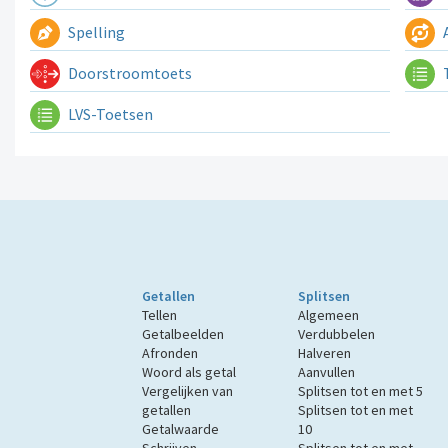
Spelling
A
Doorstroomtoets
LVS-Toetsen
Getallen
Splitsen
Tellen
Algemeen
Getalbeelden
Verdubbelen
Afronden
Halveren
Woord als getal
Aanvullen
Vergelijken van
Splitsen tot en met 5
getallen
Splitsen tot en met
Getalwaarde
10