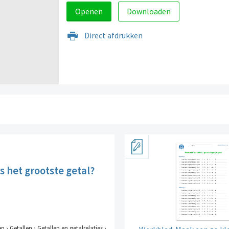
Openen
Downloaden
Direct afdrukken
s het grootste getal?
en › Getallen › Getallen en getalrelaties ›