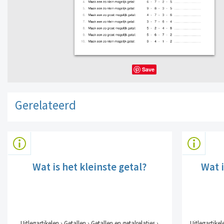
Save
Gerelateerd
Wat is het kleinste getal?
Wat i
Uitlegartikelen › Getallen › Getallen en getalrelaties ›
Uitlegartikel