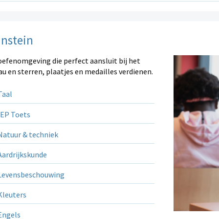
instein
oefenomgeving die perfect aansluit bij het
au en sterren, plaatjes en medailles verdienen.
aal
EP Toets
atuur & techniek
ardrijkskunde
evensbeschouwing
leuters
ngels