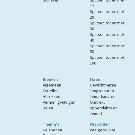
Schrijven
Splitsen tot en met
12
Splitsen tot en met
20
Splitsen tot en met
30
Splitsen tot en met
40
Splitsen tot en met
50
Splitsen tot en met
100
Breuken
Maten
Algemeen
Gewichtmaten
Optellen
Lengtematen
Aftrekken
Inhoudsmaten
Vermenigvuldigen
Omtrek,
Delen
oppervlakte en
inhoud
Thema's
Wisborden
Seizoenen
Veelgebruikte