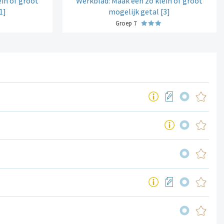
in of groot
Werkblad: Maak een zo klein of groot
1]
mogelijk getal [3]
Groep 7