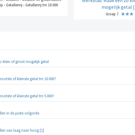
Werkblad: Maak een zo kle
p › Getallenrij › Getallenrij tm 10.000
mogelijk getal [
Groep 7
 klein of groot mogelijk getal
rootste of kleinste getal tm 10.000?
rootste of kleinste getal tm 5.000?
llen in de juiste volgorde
llen van laag naar hoog [1]