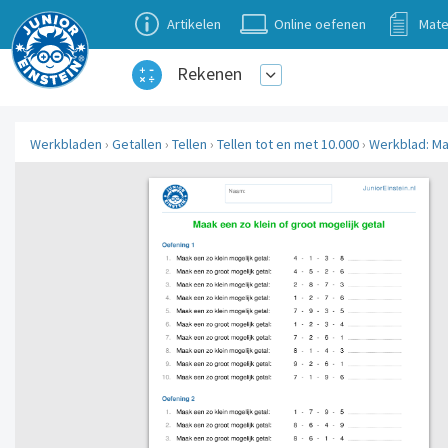
Artikelen
Online oefenen
Mate
Rekenen
Werkbladen
›
Getallen
›
Tellen
›
Tellen tot en met 10.000
›
Werkblad: Maa