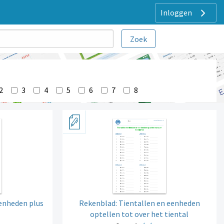
Inloggen
2
3
4
5
6
7
8
eenheden plus
Rekenblad: Tientallen en eenheden
optellen tot over het tiental