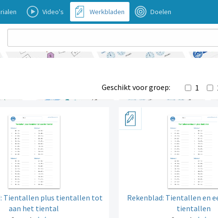
rialen
Video's
Werkbladen
Doelen
Geschikt voor groep:
1
 Tientallen plus tientallen tot
Rekenblad: Tientallen en 
aan het tiental
tientallen