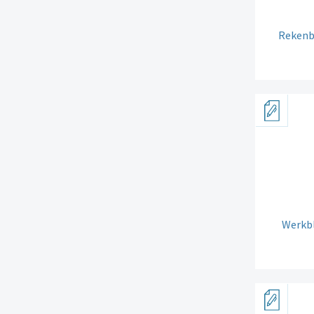
Rekenb
Werkbl