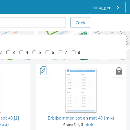
Inloggen
2
3
4
5
6
7
8
tot 40 [2]
Erbijsommen tot en met 40 (mix)
ep 3)
Groep 3, 4, 5