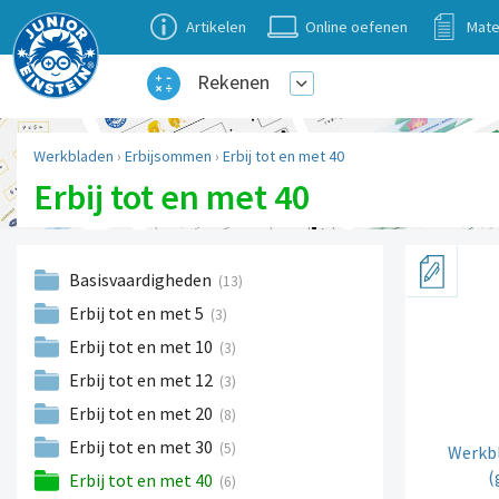
Artikelen
Online oefenen
Mate
Rekenen
Werkbladen
›
Erbijsommen
›
Erbij tot en met 40
Erbij tot en met 40
Basisvaardigheden
(13)
Erbij tot en met 5
(3)
Erbij tot en met 10
(3)
Erbij tot en met 12
(3)
Erbij tot en met 20
(8)
Erbij tot en met 30
(5)
Werkbl
(
Erbij tot en met 40
(6)