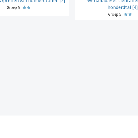
Optellen van honderdtallen [2]
Werkblad: Met tientalle
honderdtal [4]
Groep 5
Groep 5