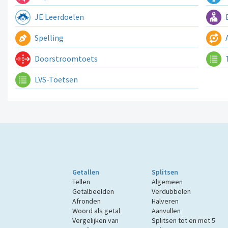
JE Leerdoelen
E
Spelling
A
Doorstroomtoets
LVS-Toetsen
Getallen
Splitsen
Tellen
Algemeen
Getalbeelden
Verdubbelen
Afronden
Halveren
Woord als getal
Aanvullen
Vergelijken van
Splitsen tot en met 5