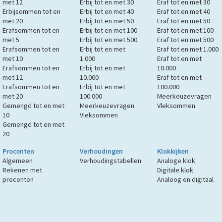
met 12
Erbij tot en met 30
Eraf tot en met 30
Erbijsommen tot en
Erbij tot en met 40
Eraf tot en met 40
met 20
Erbij tot en met 50
Eraf tot en met 50
Erafsommen tot en
Erbij tot en met 100
Eraf tot en met 100
met 5
Erbij tot en met 500
Eraf tot en met 500
Erafsommen tot en
Erbij tot en met
Eraf tot en met 1.000
met 10
1.000
Eraf tot en met
Erafsommen tot en
Erbij tot en met
10.000
met 12
10.000
Eraf tot en met
Erafsommen tot en
Erbij tot en met
100.000
met 20
100.000
Meerkeuzevragen
Gemengd tot en met
Meerkeuzevragen
Vleksommen
10
Vleksommen
Gemengd tot en met
20
Procenten
Verhoudingen
Klokkijken
Algemeen
Verhoudingstabellen
Analoge klok
Rekenen met
Digitale klok
procenten
Analoog en digitaal