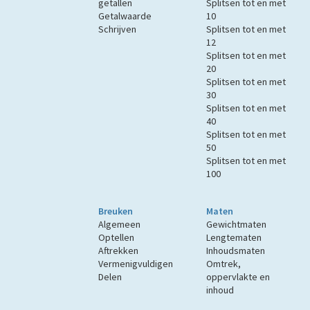
getallen
Splitsen tot en met
Getalwaarde
10
Schrijven
Splitsen tot en met
12
Splitsen tot en met
20
Splitsen tot en met
30
Splitsen tot en met
40
Splitsen tot en met
50
Splitsen tot en met
100
Breuken
Maten
Algemeen
Gewichtmaten
Optellen
Lengtematen
Aftrekken
Inhoudsmaten
Vermenigvuldigen
Omtrek,
Delen
oppervlakte en
inhoud