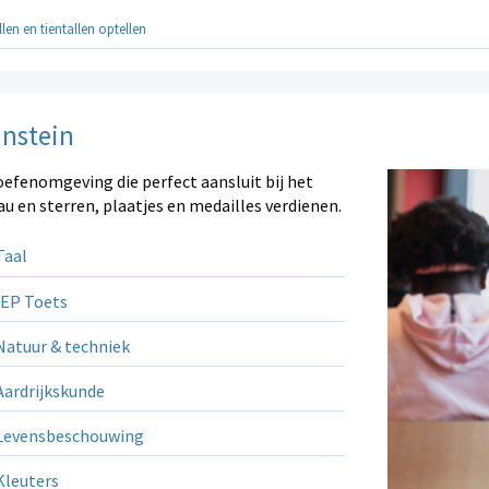
en en tientallen optellen
instein
oefenomgeving die perfect aansluit bij het
au en sterren, plaatjes en medailles verdienen.
aal
EP Toets
atuur & techniek
ardrijkskunde
evensbeschouwing
leuters