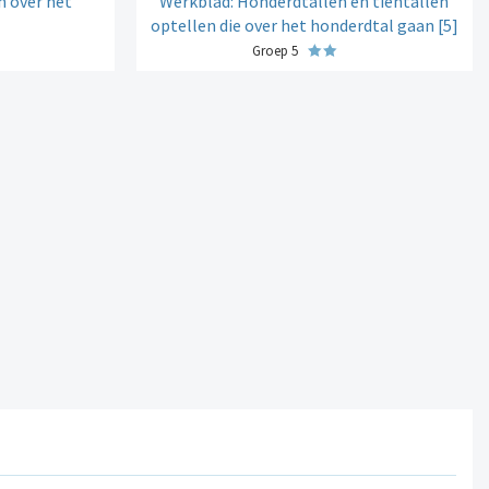
n over het
Werkblad: Honderdtallen en tientallen
optellen die over het honderdtal gaan [5]
Groep 5