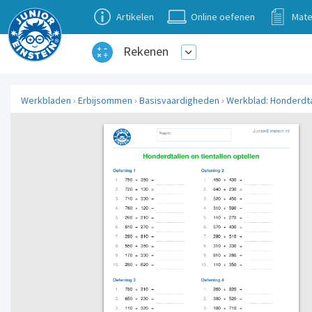
Artikelen
Online oefenen
Mate
Rekenen
Werkbladen
›
Erbijsommen
›
Basisvaardigheden
›
Werkblad: Honderdtal