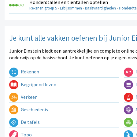
Honderdtallen en tientallen optellen
Rekenen groep 5
›
Erbijsommen
›
Basisvaardigheden
›
Honderdtall
Je kunt alle vakken oefenen bij Junior E
Junior Einstein biedt een aantrekkelijke en complete online 
onderwijs op de basisschool. Je kunt oefenen op je eigen nive
Rekenen
T
Begrijpend lezen
I
Verkeer
N
Geschiedenis
A
De tafels
L
Topo
K