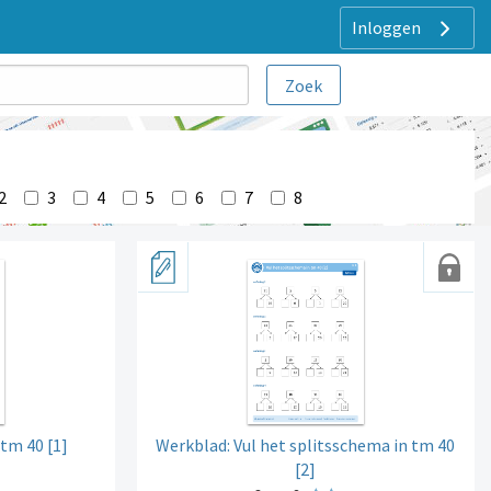
Inloggen
2
3
4
5
6
7
8
 tm 40 [1]
Werkblad: Vul het splitsschema in tm 40
[2]