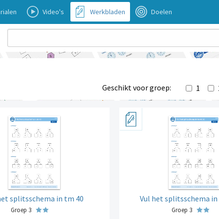
rialen
Video's
Werkbladen
Doelen
Geschikt voor groep:
1
het splitsschema in tm 40
Vul het splitsschema in
Groep 3
Groep 3