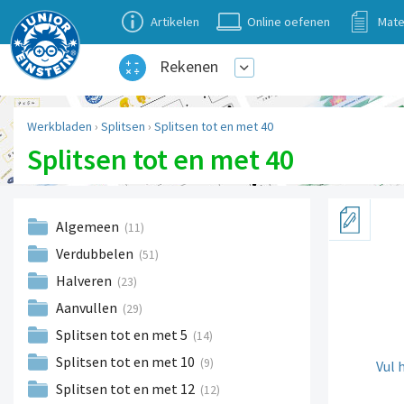
Artikelen
Online oefenen
Mate
Rekenen
Werkbladen
›
Splitsen
›
Splitsen tot en met 40
Splitsen tot en met 40
Algemeen
(11)
Verdubbelen
(51)
Halveren
(23)
Aanvullen
(29)
Splitsen tot en met 5
(14)
Splitsen tot en met 10
(9)
Vul 
Splitsen tot en met 12
(12)