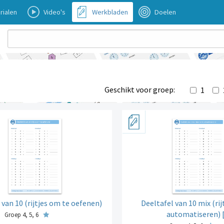
rialen
Video's
Werkbladen
Doelen
Geschikt voor groep:
1
 van 10 (rijtjes om te oefenen)
Deeltafel van 10 mix (rij
automatiseren) 
Groep 4, 5, 6