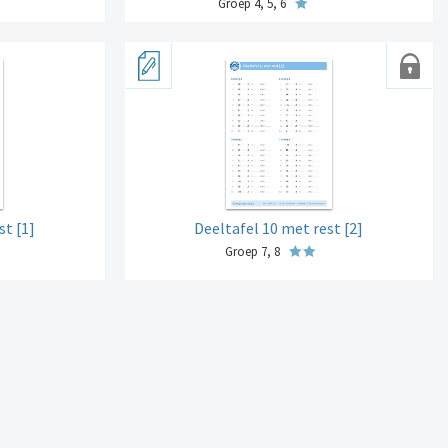
Groep 4, 5, 6
st [1]
Deeltafel 10 met rest [2]
Groep 7, 8