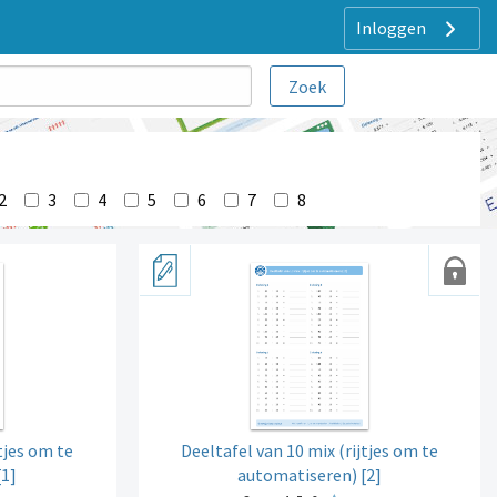
Inloggen
2
3
4
5
6
7
8
tjes om te
Deeltafel van 10 mix (rijtjes om te
[1]
automatiseren) [2]