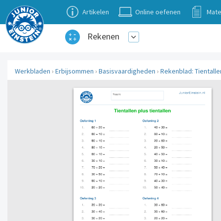
Artikelen
Online oefenen
Mate
Rekenen
Werkbladen
›
Erbijsommen
›
Basisvaardigheden
›
Rekenblad: Tientallen