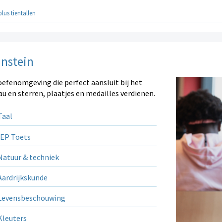
plus tientallen
instein
oefenomgeving die perfect aansluit bij het
au en sterren, plaatjes en medailles verdienen.
aal
EP Toets
atuur & techniek
ardrijkskunde
evensbeschouwing
leuters