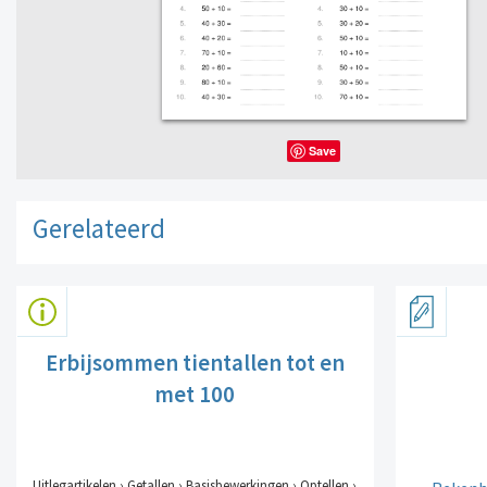
Save
Gerelateerd
Erbijsommen tientallen tot en
met 100
Uitlegartikelen › Getallen › Basisbewerkingen › Optellen ›