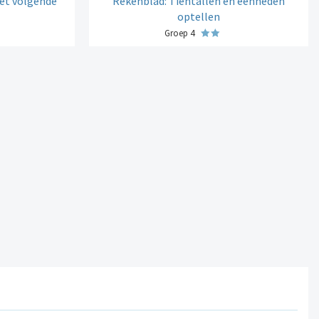
het volgende
Rekenblad: Tientallen en eenheden
optellen
Groep 4