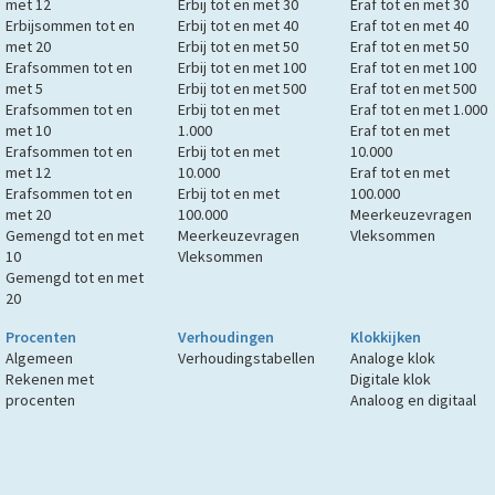
met 12
Erbij tot en met 30
Eraf tot en met 30
Erbijsommen tot en
Erbij tot en met 40
Eraf tot en met 40
met 20
Erbij tot en met 50
Eraf tot en met 50
Erafsommen tot en
Erbij tot en met 100
Eraf tot en met 100
met 5
Erbij tot en met 500
Eraf tot en met 500
Erafsommen tot en
Erbij tot en met
Eraf tot en met 1.000
met 10
1.000
Eraf tot en met
Erafsommen tot en
Erbij tot en met
10.000
met 12
10.000
Eraf tot en met
Erafsommen tot en
Erbij tot en met
100.000
met 20
100.000
Meerkeuzevragen
Gemengd tot en met
Meerkeuzevragen
Vleksommen
10
Vleksommen
Gemengd tot en met
20
Procenten
Verhoudingen
Klokkijken
Algemeen
Verhoudingstabellen
Analoge klok
Rekenen met
Digitale klok
procenten
Analoog en digitaal