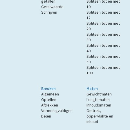
getallen
Splitsen tot en met
Getalwaarde
10
Schrijven
Splitsen tot en met
12
Splitsen tot en met
20
Splitsen tot en met
30
Splitsen tot en met
40
Splitsen tot en met
50
Splitsen tot en met
100
Breuken
Maten
Algemeen
Gewichtmaten
Optellen
Lengtematen
Aftrekken
Inhoudsmaten
Vermenigvuldigen
Omtrek,
Delen
oppervlakte en
inhoud