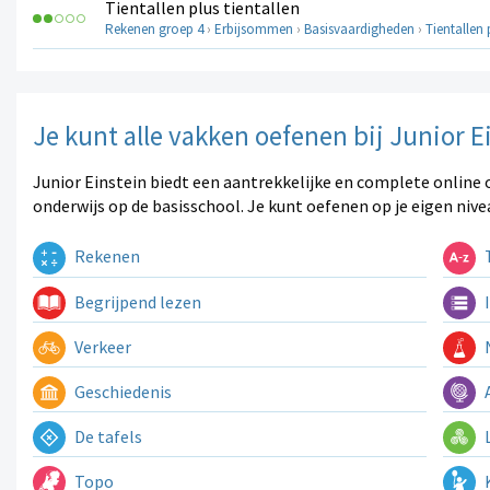
Tientallen plus tientallen
Rekenen groep 4
›
Erbijsommen
›
Basisvaardigheden
›
Tientallen 
Je kunt alle vakken oefenen bij Junior E
Junior Einstein biedt een aantrekkelijke en complete online 
onderwijs op de basisschool. Je kunt oefenen op je eigen nive
Rekenen
T
Begrijpend lezen
I
Verkeer
N
Geschiedenis
A
De tafels
L
Topo
K