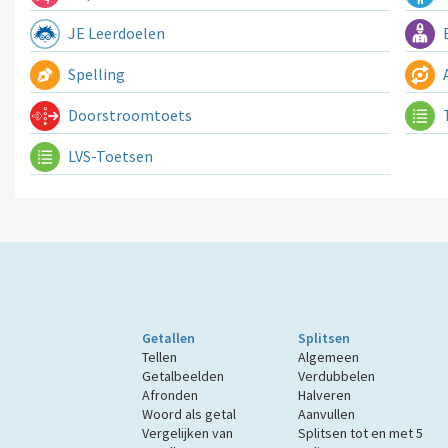
JE Leerdoelen
E
Spelling
A
Doorstroomtoets
LVS-Toetsen
Getallen
Splitsen
Tellen
Algemeen
Getalbeelden
Verdubbelen
Afronden
Halveren
Woord als getal
Aanvullen
Vergelijken van
Splitsen tot en met 5