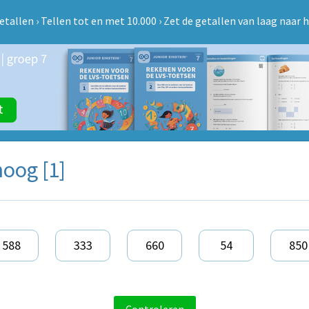
etallen
›
Tellen tot en met 10.000
›
Zet de getallen van laag naar 
hoog [1]
588
333
660
54
850