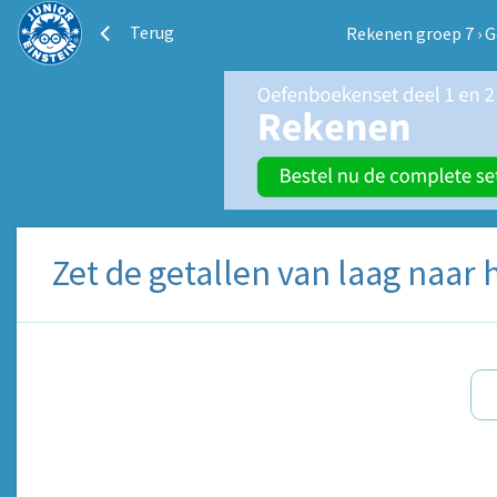
Terug
Rekenen groep 7
›
G
Zet de getallen van laag naar 