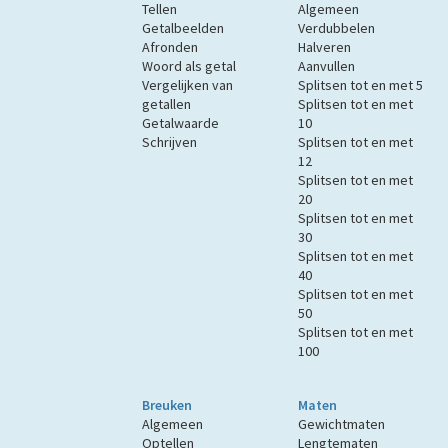
Tellen
Algemeen
Getalbeelden
Verdubbelen
Afronden
Halveren
Woord als getal
Aanvullen
Vergelijken van
Splitsen tot en met 5
getallen
Splitsen tot en met
Getalwaarde
10
Schrijven
Splitsen tot en met
12
Splitsen tot en met
20
Splitsen tot en met
30
Splitsen tot en met
40
Splitsen tot en met
50
Splitsen tot en met
100
Breuken
Maten
Algemeen
Gewichtmaten
Optellen
Lengtematen