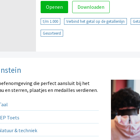
Openen
Downloaden
t/m 1.000
Verbind het getal op de getallenlijn
Geta
Gesorteerd
instein
oefenomgeving die perfect aansluit bij het
au en sterren, plaatjes en medailles verdienen.
aal
EP Toets
atuur & techniek