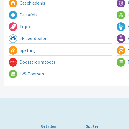
Geschiedenis
A
De tafels
L
Topo
K
JE Leerdoelen
E
Spelling
A
Doorstroomtoets
LVS-Toetsen
Getallen
Splitsen