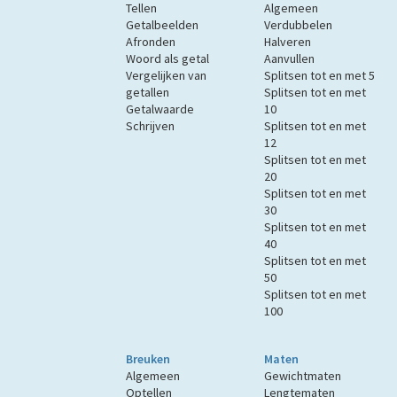
Tellen
Algemeen
Getalbeelden
Verdubbelen
Afronden
Halveren
Woord als getal
Aanvullen
Vergelijken van
Splitsen tot en met 5
getallen
Splitsen tot en met
Getalwaarde
10
Schrijven
Splitsen tot en met
12
Splitsen tot en met
20
Splitsen tot en met
30
Splitsen tot en met
40
Splitsen tot en met
50
Splitsen tot en met
100
Breuken
Maten
Algemeen
Gewichtmaten
Optellen
Lengtematen