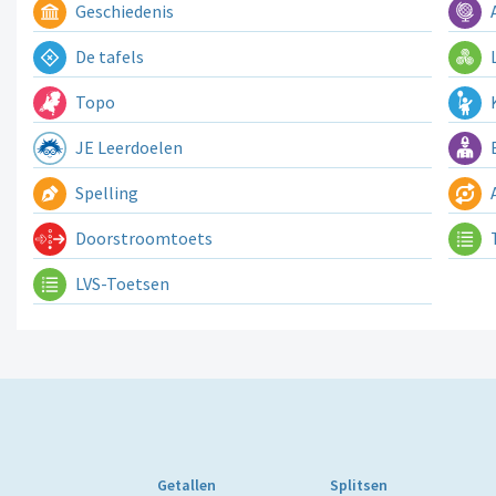
Geschiedenis
A
De tafels
L
Topo
K
JE Leerdoelen
E
Spelling
A
Doorstroomtoets
LVS-Toetsen
Getallen
Splitsen