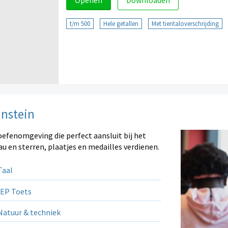
Openen
Downloaden
t/m 500
Hele getallen
Met tientaloverschrijding
instein
oefenomgeving die perfect aansluit bij het
au en sterren, plaatjes en medailles verdienen.
aal
EP Toets
atuur & techniek