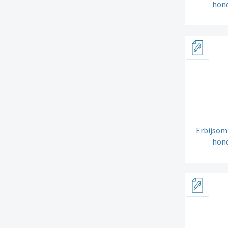
hond
Erbijsom
hond