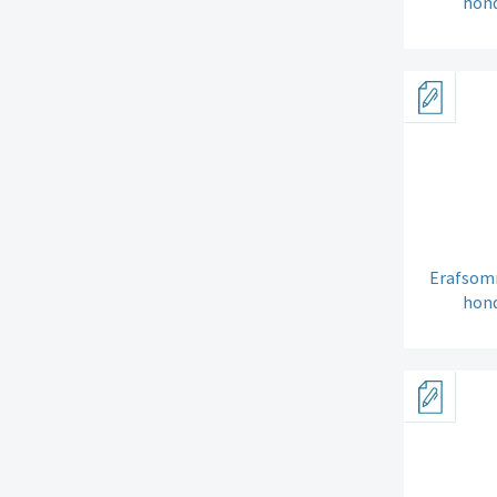
hond
Erafsomm
hond