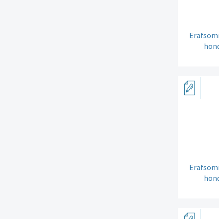
Erafsomm
hond
Erafsomm
hond