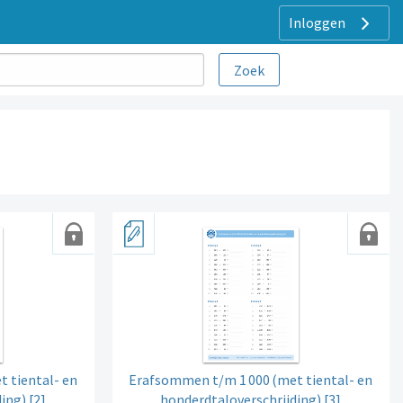
Inloggen
t tiental- en
Erafsommen t/m 1
000
(met tiental- en
ing) [2]
honderdtaloverschrijding) [3]