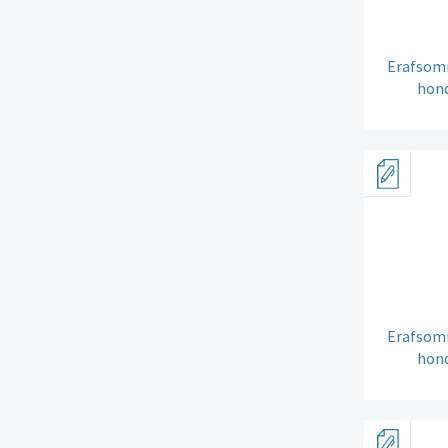
Erafsomm
hond
Erafsomm
hond