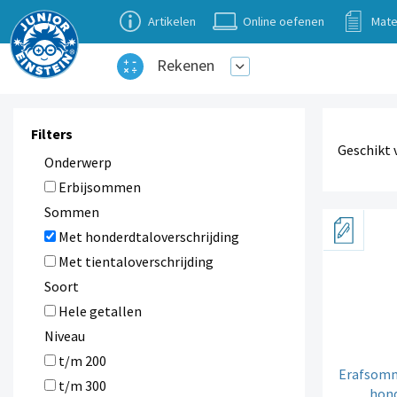
Artikelen
Online oefenen
Mate
Rekenen
Filters
Geschikt 
Onderwerp
Erbijsommen
Sommen
Met honderdtaloverschrijding
Met tientaloverschrijding
Soort
Hele getallen
Niveau
t/m 200
Erafsomm
t/m 300
hond