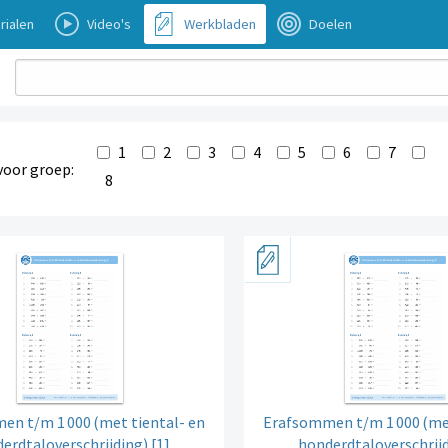
rialen
Video's
Werkbladen
Doelen
1
2
3
4
5
6
7
voor groep:
8
en t/m 1
000
(met tiental- en
Erafsommen t/m 1
000
(me
erdtaloverschrijding) [1]
honderdtaloverschrijd