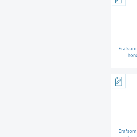
Erafsomm
hond
Erafsomm