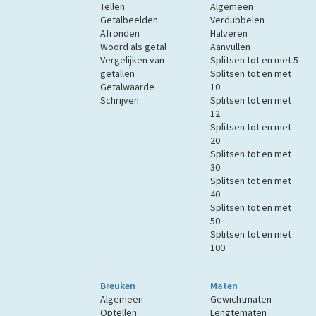
Tellen
Algemeen
Getalbeelden
Verdubbelen
Afronden
Halveren
Woord als getal
Aanvullen
Vergelijken van
Splitsen tot en met 5
getallen
Splitsen tot en met
Getalwaarde
10
Schrijven
Splitsen tot en met
12
Splitsen tot en met
20
Splitsen tot en met
30
Splitsen tot en met
40
Splitsen tot en met
50
Splitsen tot en met
100
Breuken
Maten
Algemeen
Gewichtmaten
Optellen
Lengtematen