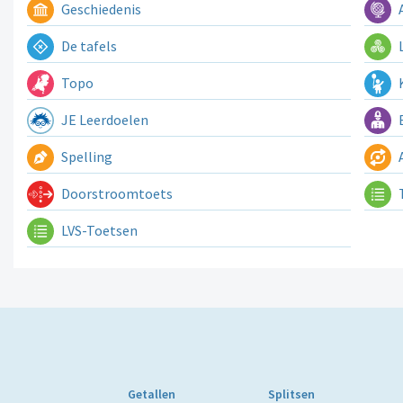
Geschiedenis
A
De tafels
L
Topo
K
JE Leerdoelen
E
Spelling
A
Doorstroomtoets
LVS-Toetsen
Getallen
Splitsen