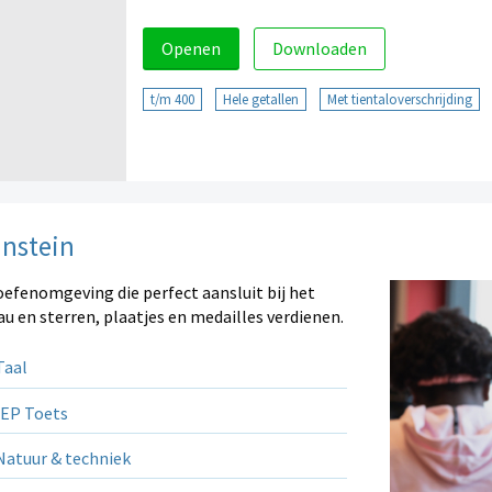
Openen
Downloaden
t/m 400
Hele getallen
Met tientaloverschrijding
instein
oefenomgeving die perfect aansluit bij het
au en sterren, plaatjes en medailles verdienen.
aal
EP Toets
atuur & techniek