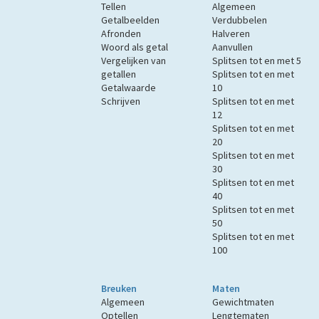
Tellen
Algemeen
Getalbeelden
Verdubbelen
Afronden
Halveren
Woord als getal
Aanvullen
Vergelijken van
Splitsen tot en met 5
getallen
Splitsen tot en met
Getalwaarde
10
Schrijven
Splitsen tot en met
12
Splitsen tot en met
20
Splitsen tot en met
30
Splitsen tot en met
40
Splitsen tot en met
50
Splitsen tot en met
100
Breuken
Maten
Algemeen
Gewichtmaten
Optellen
Lengtematen