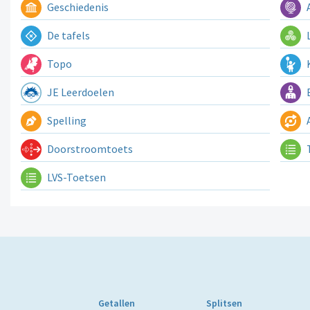
Geschiedenis
A
De tafels
L
Topo
K
JE Leerdoelen
E
Spelling
A
Doorstroomtoets
LVS-Toetsen
Getallen
Splitsen