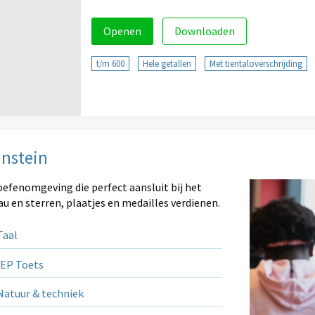
Openen
Downloaden
t/m 600
Hele getallen
Met tientaloverschrijding
instein
oefenomgeving die perfect aansluit bij het
au en sterren, plaatjes en medailles verdienen.
aal
EP Toets
atuur & techniek