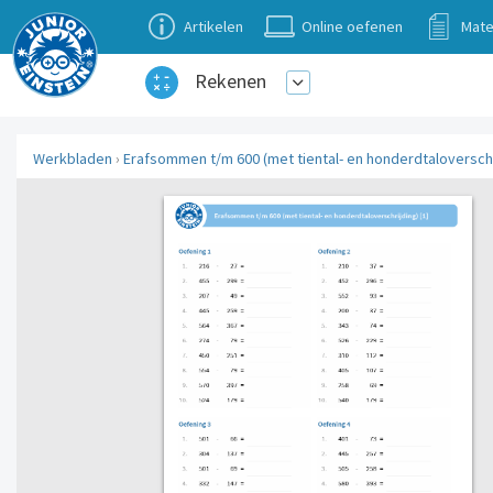
Artikelen
Online oefenen
Mate
Rekenen
Werkbladen
›
Erafsommen t/m 600 (met tiental- en honderdtaloverschri