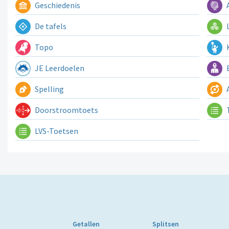
Geschiedenis
A
De tafels
L
Topo
K
JE Leerdoelen
E
Spelling
A
Doorstroomtoets
LVS-Toetsen
Getallen
Splitsen