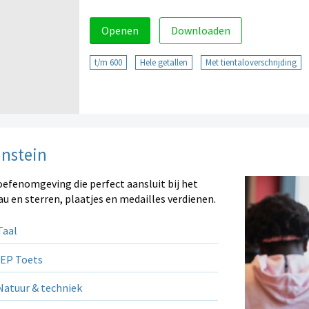
Openen
Downloaden
t/m 600
Hele getallen
Met tientaloverschrijding
instein
oefenomgeving die perfect aansluit bij het
au en sterren, plaatjes en medailles verdienen.
aal
EP Toets
atuur & techniek