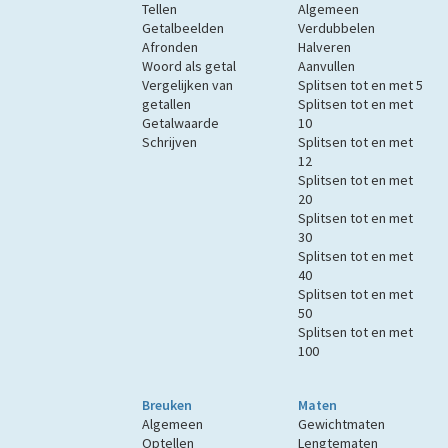
Tellen
Algemeen
Getalbeelden
Verdubbelen
Afronden
Halveren
Woord als getal
Aanvullen
Vergelijken van
Splitsen tot en met 5
getallen
Splitsen tot en met
Getalwaarde
10
Schrijven
Splitsen tot en met
12
Splitsen tot en met
20
Splitsen tot en met
30
Splitsen tot en met
40
Splitsen tot en met
50
Splitsen tot en met
100
Breuken
Maten
Algemeen
Gewichtmaten
Optellen
Lengtematen