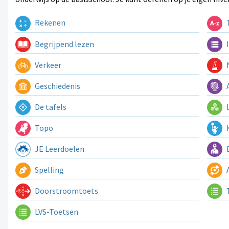
Rekenen
T
Begrijpend lezen
I
Verkeer
N
Geschiedenis
A
De tafels
L
Topo
K
JE Leerdoelen
E
Spelling
A
Doorstroomtoets
LVS-Toetsen