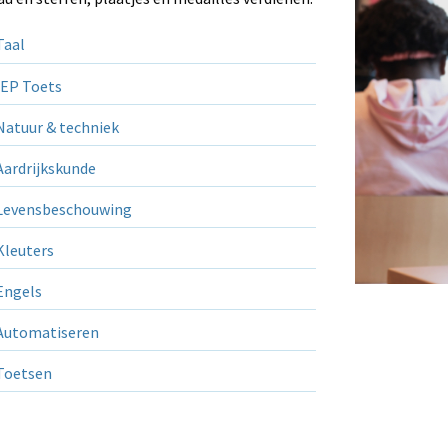
aal
EP Toets
atuur & techniek
ardrijkskunde
evensbeschouwing
leuters
ngels
utomatiseren
Toetsen