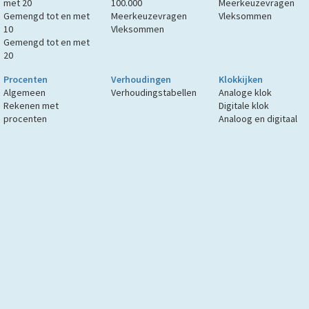
met 20
100.000
Meerkeuzevragen
Gemengd tot en met
Meerkeuzevragen
Vleksommen
10
Vleksommen
Gemengd tot en met
20
Procenten
Verhoudingen
Klokkijken
Algemeen
Verhoudingstabellen
Analoge klok
Rekenen met
Digitale klok
procenten
Analoog en digitaal