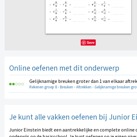
Save
Online oefenen met dit onderwerp
Gelijknamige breuken groter dan 1 van elkaar aftre
Rekenen groep 8
›
Breuken
›
Aftrekken
›
Gelijknamige breuken grot
Je kunt alle vakken oefenen bij Junior E
Junior Einstein biedt een aantrekkelijke en complete online 
onderwijs op de basisschool. Je kunt oefenen op je eigen nive