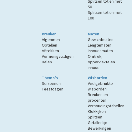
Splitsen tot en met
50
Splitsen tot en met
100
Breuken
Maten
Algemeen
Gewichtmaten
Optellen
Lengtematen
Aftrekken
Inhoudsmaten
Vermenigvuldigen
Omtrek,
Delen
oppervlakte en
inhoud
Thema's
Wisborden
Seizoenen
Veelgebruikte
Feestdagen
wisborden
Breuken en
procenten
Verhoudingstabellen
Klokkijken
Splitsen
Getallenlijn
Bewerkingen