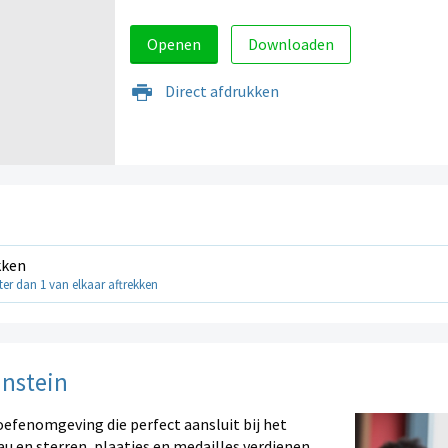
Openen
Downloaden
Direct afdrukken
kken
er dan 1 van elkaar aftrekken
instein
oefenomgeving die perfect aansluit bij het
au en sterren, plaatjes en medailles verdienen.