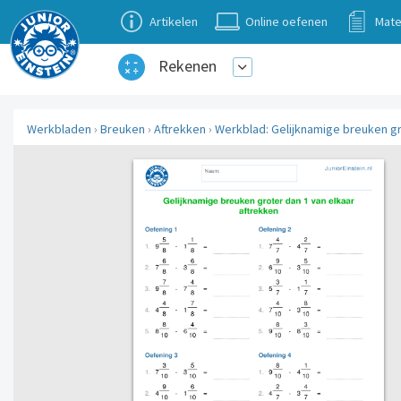
Artikelen
Online oefenen
Mate
Rekenen
Werkbladen
›
Breuken
›
Aftrekken
›
Werkblad: Gelijknamige breuken gro