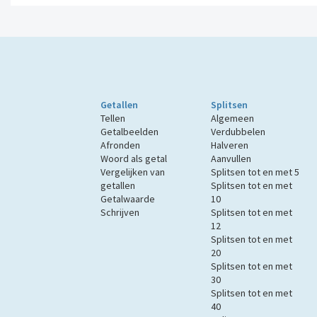
Getallen
Splitsen
Tellen
Algemeen
Getalbeelden
Verdubbelen
Afronden
Halveren
Woord als getal
Aanvullen
Vergelijken van
Splitsen tot en met 5
getallen
Splitsen tot en met
Getalwaarde
10
Schrijven
Splitsen tot en met
12
Splitsen tot en met
20
Splitsen tot en met
30
Splitsen tot en met
40