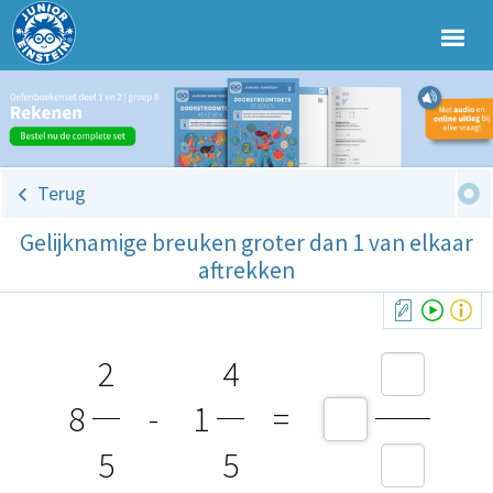
Terug
Gelijknamige breuken groter dan 1 van elkaar
aftrekken
2
4
8
-
1
=
5
5