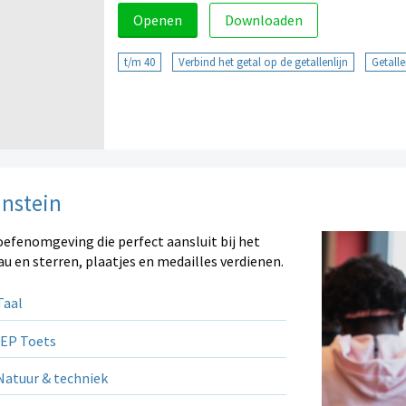
Openen
Downloaden
t/m 40
Verbind het getal op de getallenlijn
Getalle
instein
oefenomgeving die perfect aansluit bij het
au en sterren, plaatjes en medailles verdienen.
aal
EP Toets
atuur & techniek