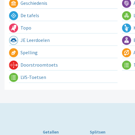
Geschiedenis
A
De tafels
L
Topo
K
JE Leerdoelen
E
Spelling
A
Doorstroomtoets
LVS-Toetsen
Getallen
Splitsen