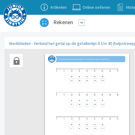
Artikelen
Online oefenen
Mate
Rekenen
Werkbladen
›
Verbind het getal op de getallenlijn 0 t/m 40 (hulpstreepj