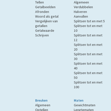
Tellen
Algemeen
Getalbeelden
Verdubbelen
Afronden
Halveren
Woord als getal
Aanvullen
Vergelijken van
Splitsen tot en met 5
getallen
Splitsen tot en met
Getalwaarde
10
Schrijven
Splitsen tot en met
12
Splitsen tot en met
20
Splitsen tot en met
30
Splitsen tot en met
40
Splitsen tot en met
50
Splitsen tot en met
100
Breuken
Maten
Algemeen
Gewichtmaten
Optellen
Lengtematen