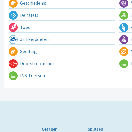
Geschiedenis
A
De tafels
L
Topo
K
JE Leerdoelen
E
Spelling
A
Doorstroomtoets
LVS-Toetsen
Getallen
Splitsen