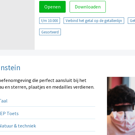
Openen
Downloaden
t/m 10.000
Verbind het getal op de getallenlijn
Get
Gesorteerd
instein
oefenomgeving die perfect aansluit bij het
au en sterren, plaatjes en medailles verdienen.
aal
EP Toets
atuur & techniek