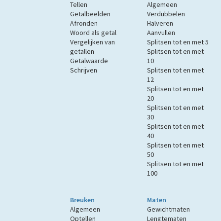
Tellen
Algemeen
Getalbeelden
Verdubbelen
Afronden
Halveren
Woord als getal
Aanvullen
Vergelijken van
Splitsen tot en met 5
getallen
Splitsen tot en met
Getalwaarde
10
Schrijven
Splitsen tot en met
12
Splitsen tot en met
20
Splitsen tot en met
30
Splitsen tot en met
40
Splitsen tot en met
50
Splitsen tot en met
100
Breuken
Maten
Algemeen
Gewichtmaten
Optellen
Lengtematen