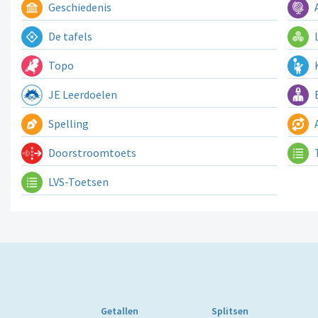
Geschiedenis
A
De tafels
L
Topo
K
JE Leerdoelen
E
Spelling
A
Doorstroomtoets
LVS-Toetsen
Getallen
Splitsen