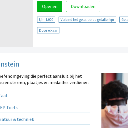
Openen
Downloaden
t/m 1.000
Verbind het getal op de getallenlijn
Geta
Door elkaar
instein
oefenomgeving die perfect aansluit bij het
au en sterren, plaatjes en medailles verdienen.
aal
EP Toets
atuur & techniek