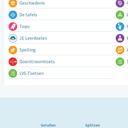
Geschiedenis
A
De tafels
L
Topo
K
JE Leerdoelen
E
Spelling
A
Doorstroomtoets
LVS-Toetsen
Getallen
Splitsen