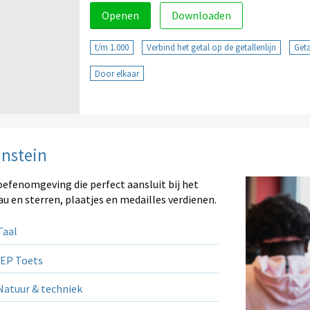
Openen
Downloaden
t/m 1.000
Verbind het getal op de getallenlijn
Geta
Door elkaar
instein
oefenomgeving die perfect aansluit bij het
au en sterren, plaatjes en medailles verdienen.
aal
EP Toets
atuur & techniek