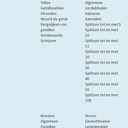
Tellen
Algemeen
Getalbeelden
Verdubbelen
Afronden
Halveren
Woord als getal
Aanvullen
Vergelijken van
Splitsen tot en met 5
getallen
Splitsen tot en met
Getalwaarde
10
Schrijven
Splitsen tot en met
12
Splitsen tot en met
20
Splitsen tot en met
30
Splitsen tot en met
40
Splitsen tot en met
50
Splitsen tot en met
100
Breuken
Maten
Algemeen
Gewichtmaten
Optellen
Lengtematen