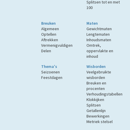
Splitsen tot en met
100
Breuken
Maten
Algemeen
Gewichtmaten
Optellen
Lengtematen
Aftrekken
Inhoudsmaten
Vermenigvuldigen
Omtrek,
Delen
oppervlakte en
inhoud
Thema's
Wisborden
Seizoenen
Veelgebruikte
Feestdagen
wisborden
Breuken en
procenten
Verhoudingstabellen
Klokkijken
Splitsen
Getallenlijn
Bewerkingen
Metriek stelsel