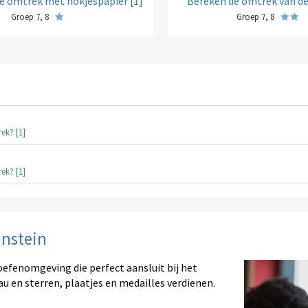
e omtrek met hokjespapier [1]
Bereken de omtrek van de
Groep 7, 8
Groep 7, 8
ek? [1]
ek? [1]
instein
oefenomgeving die perfect aansluit bij het
au en sterren, plaatjes en medailles verdienen.