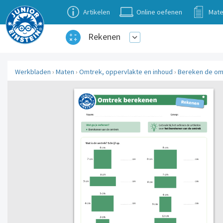
Artikelen
Online oefenen
Mate
Rekenen
Werkbladen
›
Maten
›
Omtrek, oppervlakte en inhoud
›
Bereken de om