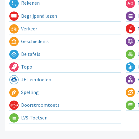
Rekenen
T
Begrijpend lezen
I
Verkeer
N
Geschiedenis
A
De tafels
L
Topo
K
JE Leerdoelen
E
Spelling
A
Doorstroomtoets
LVS-Toetsen