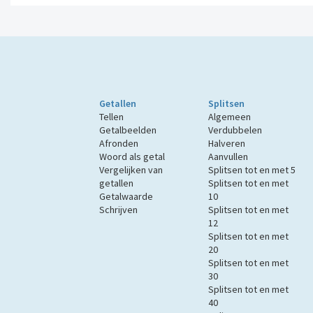
Getallen
Splitsen
Tellen
Algemeen
Getalbeelden
Verdubbelen
Afronden
Halveren
Woord als getal
Aanvullen
Vergelijken van
Splitsen tot en met 5
getallen
Splitsen tot en met
Getalwaarde
10
Schrijven
Splitsen tot en met
12
Splitsen tot en met
20
Splitsen tot en met
30
Splitsen tot en met
40