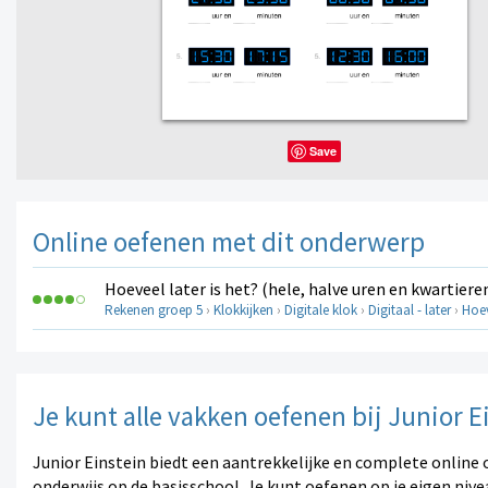
Save
Online oefenen met dit onderwerp
Hoeveel later is het? (hele, halve uren en kwartieren
Rekenen groep 5
›
Klokkijken
›
Digitale klok
›
Digitaal - later
›
Hoev
Je kunt alle vakken oefenen bij Junior E
Junior Einstein biedt een aantrekkelijke en complete online 
onderwijs op de basisschool. Je kunt oefenen op je eigen nive