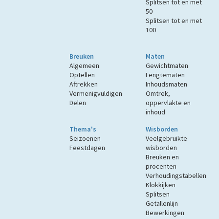
Splitsen tot en met
50
Splitsen tot en met
100
Breuken
Maten
Algemeen
Gewichtmaten
Optellen
Lengtematen
Aftrekken
Inhoudsmaten
Vermenigvuldigen
Omtrek,
Delen
oppervlakte en
inhoud
Thema's
Wisborden
Seizoenen
Veelgebruikte
Feestdagen
wisborden
Breuken en
procenten
Verhoudingstabellen
Klokkijken
Splitsen
Getallenlijn
Bewerkingen