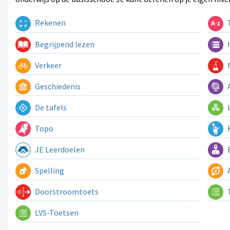
Rekenen
T
Begrijpend lezen
I
Verkeer
N
Geschiedenis
A
De tafels
L
Topo
K
JE Leerdoelen
E
Spelling
A
Doorstroomtoets
LVS-Toetsen