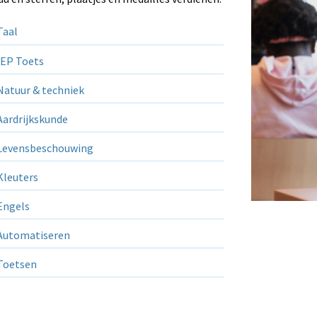
aal
EP Toets
atuur & techniek
ardrijkskunde
evensbeschouwing
leuters
ngels
utomatiseren
Toetsen