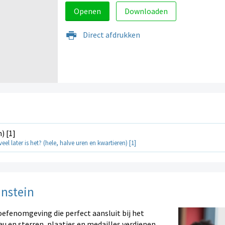
Openen
Downloaden
Direct afdrukken
) [1]
eel later is het? (hele, halve uren en kwartieren) [1]
instein
oefenomgeving die perfect aansluit bij het
au en sterren, plaatjes en medailles verdienen.