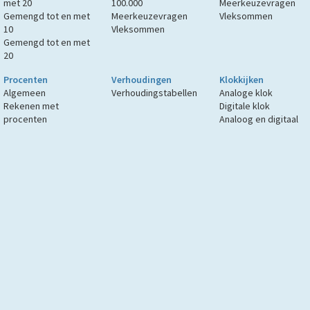
met 20
100.000
Meerkeuzevragen
Gemengd tot en met
Meerkeuzevragen
Vleksommen
10
Vleksommen
Gemengd tot en met
20
Procenten
Verhoudingen
Klokkijken
Algemeen
Verhoudingstabellen
Analoge klok
Rekenen met
Digitale klok
procenten
Analoog en digitaal