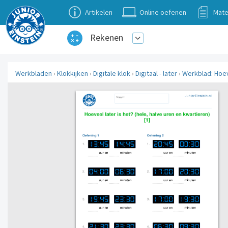
Artikelen
Online oefenen
Mate
Rekenen
Werkbladen
›
Klokkijken
›
Digitale klok
›
Digitaal - later
›
Werkblad: Hoeve