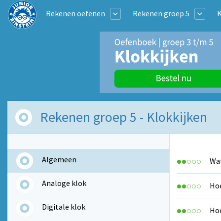
Rekenen oefenen
Rekenen groep 5
K
Rekenen groep 5 - Klokkijken
Algemeen
Wat
Analoge klok
Hoe
Digitale klok
Hoe