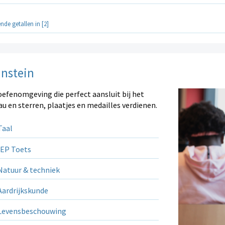
nde getallen in [2]
instein
oefenomgeving die perfect aansluit bij het
au en sterren, plaatjes en medailles verdienen.
aal
EP Toets
atuur & techniek
ardrijkskunde
evensbeschouwing