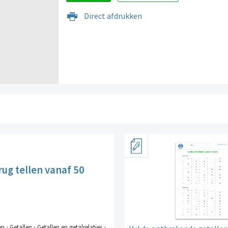
Direct afdrukken
rug tellen vanaf 50
en › Getallen › Getallen en getalrelaties ›