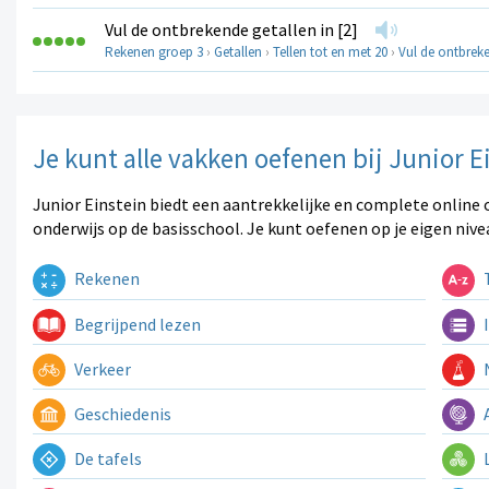
Vul de ontbrekende getallen in [2]
Rekenen groep 3
›
Getallen
›
Tellen tot en met 20
›
Vul de ontbreke
Je kunt alle vakken oefenen bij Junior E
Junior Einstein biedt een aantrekkelijke en complete online 
onderwijs op de basisschool. Je kunt oefenen op je eigen nive
Rekenen
T
Begrijpend lezen
I
Verkeer
N
Geschiedenis
A
De tafels
L