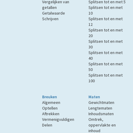
Vergelijken van
Splitsen tot en met 5
getallen
Splitsen tot en met
Getalwaarde
10
Schrijven
Splitsen tot en met
12
Splitsen tot en met
20
Splitsen tot en met
30
Splitsen tot en met
40
Splitsen tot en met
50
Splitsen tot en met
100
Breuken
Maten
Algemeen
Gewichtmaten
Optellen
Lengtematen
Aftrekken
Inhoudsmaten
Vermenigvuldigen
Omtrek,
Delen
oppervlakte en
inhoud