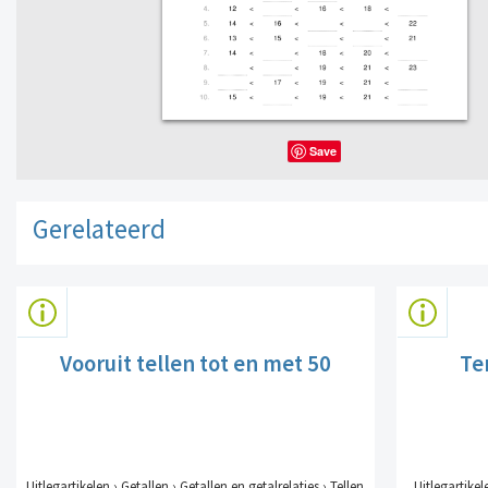
Save
Gerelateerd
Vooruit tellen tot en met 50
Te
Uitlegartikelen › Getallen › Getallen en getalrelaties › Tellen
Uitlegartikel