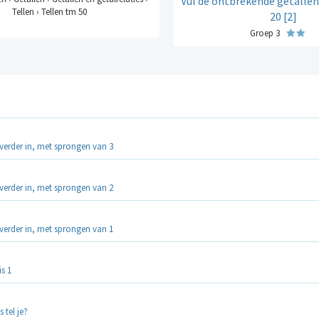
Vul de ontbrekende getallen
Tellen › Tellen tm 50
20 [2]
Groep 3
 verder in, met sprongen van 3
 verder in, met sprongen van 2
 verder in, met sprongen van 1
is 1
 tel je?