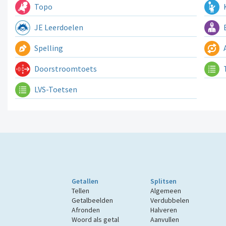
Topo
K
JE Leerdoelen
E
Spelling
A
Doorstroomtoets
LVS-Toetsen
Getallen
Splitsen
Tellen
Algemeen
Getalbeelden
Verdubbelen
Afronden
Halveren
Woord als getal
Aanvullen