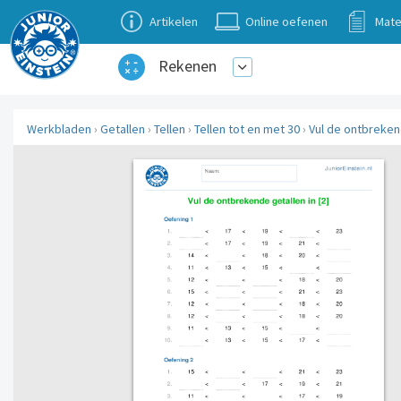
Artikelen
Online oefenen
Mate
Rekenen
Werkbladen
›
Getallen
›
Tellen
›
Tellen tot en met 30
›
Vul de ontbrekend