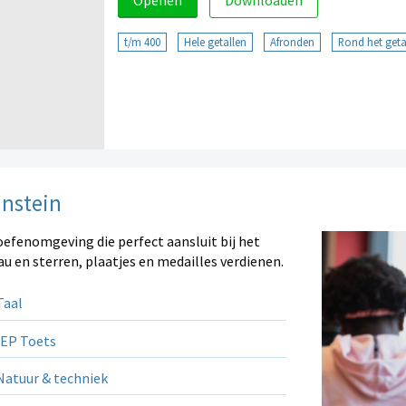
Openen
Downloaden
t/m 400
Hele getallen
Afronden
Rond het getal
instein
oefenomgeving die perfect aansluit bij het
au en sterren, plaatjes en medailles verdienen.
aal
EP Toets
atuur & techniek