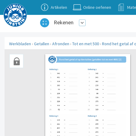
Artikelen
Online oefenen
Mate
Rekenen
Werkbladen
›
Getallen
›
Afronden
›
Tot en met 500
›
Rond het getal af o