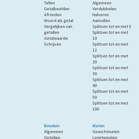
Tellen
Algemeen
Getalbeelden
Verdubbelen
Afronden
Halveren
Woord als getal
Aanvullen
Vergelijken van
Splitsen tot en met 5
getallen
Splitsen tot en met
Getalwaarde
10
Schrijven
Splitsen tot en met
12
Splitsen tot en met
20
Splitsen tot en met
30
Splitsen tot en met
40
Splitsen tot en met
50
Splitsen tot en met
100
Breuken
Maten
Algemeen
Gewichtmaten
Optellen
Lengtematen