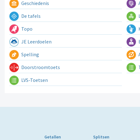
Geschiedenis
A
De tafels
L
Topo
K
JE Leerdoelen
E
Spelling
A
Doorstroomtoets
LVS-Toetsen
Getallen
Splitsen