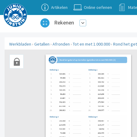
Artikelen
Online oefenen
Mate
Rekenen
Werkbladen
›
Getallen
›
Afronden
›
Tot en met 1.000.000
›
Rond het geta