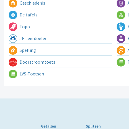
Geschiedenis
A
De tafels
L
Topo
K
JE Leerdoelen
E
Spelling
A
Doorstroomtoets
LVS-Toetsen
Getallen
Splitsen