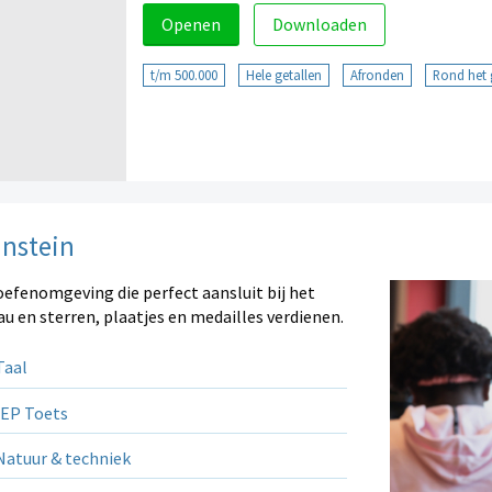
Openen
Downloaden
t/m 500.000
Hele getallen
Afronden
Rond het g
instein
oefenomgeving die perfect aansluit bij het
au en sterren, plaatjes en medailles verdienen.
aal
EP Toets
atuur & techniek