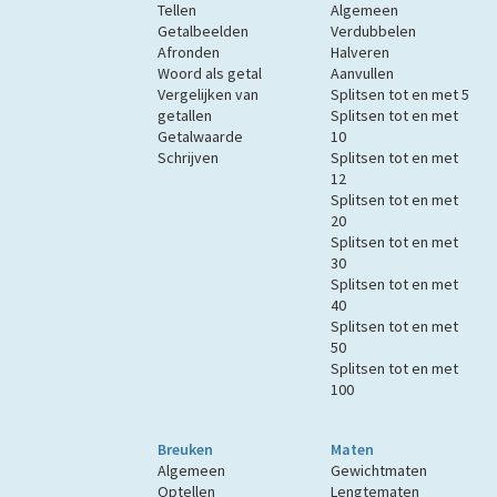
Tellen
Algemeen
Getalbeelden
Verdubbelen
Afronden
Halveren
Woord als getal
Aanvullen
Vergelijken van
Splitsen tot en met 5
getallen
Splitsen tot en met
Getalwaarde
10
Schrijven
Splitsen tot en met
12
Splitsen tot en met
20
Splitsen tot en met
30
Splitsen tot en met
40
Splitsen tot en met
50
Splitsen tot en met
100
Breuken
Maten
Algemeen
Gewichtmaten
Optellen
Lengtematen