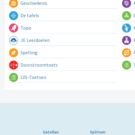
Geschiedenis
A
De tafels
L
Topo
K
JE Leerdoelen
E
Spelling
A
Doorstroomtoets
LVS-Toetsen
Getallen
Splitsen