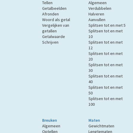
Tellen
Algemeen
Getalbeelden
Verdubbelen
Afronden
Halveren
Woord als getal
Aanvullen
Vergelijken van
Splitsen tot en met 5
getallen
Splitsen tot en met
Getalwaarde
10
Schrijven
Splitsen tot en met
12
Splitsen tot en met
20
Splitsen tot en met
30
Splitsen tot en met
40
Splitsen tot en met
50
Splitsen tot en met
100
Breuken
Maten
Algemeen
Gewichtmaten
Optellen
Lengtematen