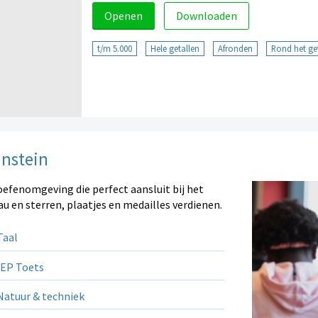
Openen
Downloaden
t/m 5.000
Hele getallen
Afronden
Rond het get
instein
oefenomgeving die perfect aansluit bij het
au en sterren, plaatjes en medailles verdienen.
aal
EP Toets
atuur & techniek