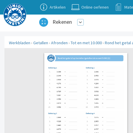
Artikelen
Online oefenen
Mate
Rekenen
Werkbladen
›
Getallen
›
Afronden
›
Tot en met 10.000
›
Rond het getal a