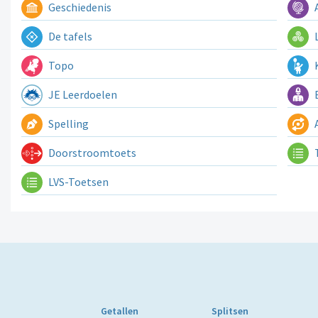
Geschiedenis
A
De tafels
L
Topo
K
JE Leerdoelen
E
Spelling
A
Doorstroomtoets
LVS-Toetsen
Getallen
Splitsen