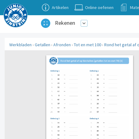
Artikelen
Online oefenen
Mate
Rekenen
Werkbladen
›
Getallen
›
Afronden
›
Tot en met 100
›
Rond het getal af o