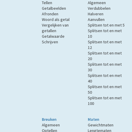
Tellen
Algemeen
Getalbeelden
Verdubbelen
Afronden
Halveren
Woord als getal
Aanvullen
Vergelijken van
Splitsen tot en met 5
getallen
Splitsen tot en met
Getalwaarde
10
Schrijven
Splitsen tot en met
12
Splitsen tot en met
20
Splitsen tot en met
30
Splitsen tot en met
40
Splitsen tot en met
50
Splitsen tot en met
100
Breuken
Maten
Algemeen
Gewichtmaten
Optellen
Lengtematen