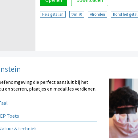
Openen
Downloaden
Hele getallen
t/m 70
Afronden
Rond het getal 
instein
oefenomgeving die perfect aansluit bij het
au en sterren, plaatjes en medailles verdienen.
aal
EP Toets
atuur & techniek