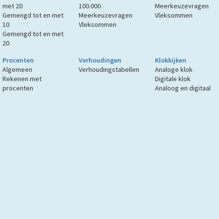
met 20
100.000
Meerkeuzevragen
Gemengd tot en met
Meerkeuzevragen
Vleksommen
10
Vleksommen
Gemengd tot en met
20
Procenten
Verhoudingen
Klokkijken
Algemeen
Verhoudingstabellen
Analoge klok
Rekenen met
Digitale klok
procenten
Analoog en digitaal