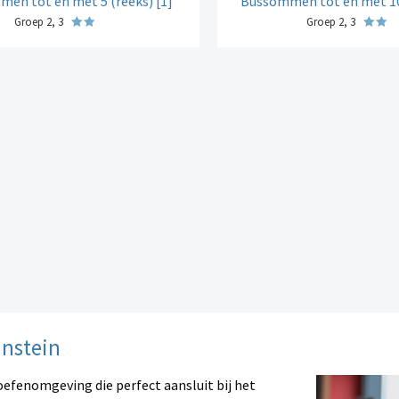
en tot en met 5 (reeks) [1]
Bussommen tot en met 10 
Groep 2, 3
Groep 2, 3
instein
oefenomgeving die perfect aansluit bij het