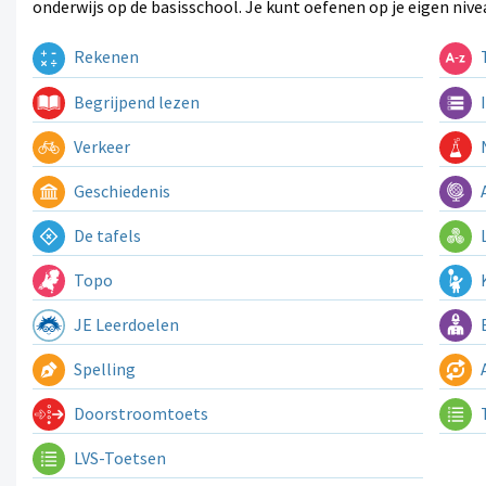
onderwijs op de basisschool. Je kunt oefenen op je eigen nive
Rekenen
T
Begrijpend lezen
I
Verkeer
N
Geschiedenis
A
De tafels
L
Topo
K
JE Leerdoelen
E
Spelling
A
Doorstroomtoets
LVS-Toetsen