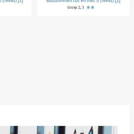
(reeks) [2]
Bussommen tot en met 5 (reeks) [2]
Groep 2, 3