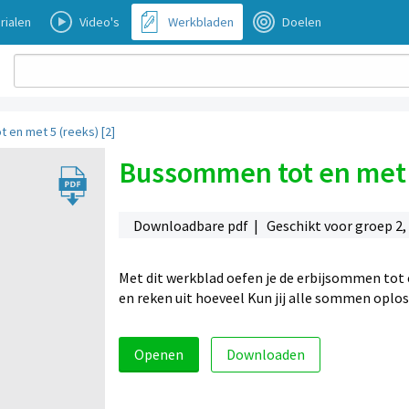
rialen
Video's
Werkbladen
Doelen
 en met 5 (reeks) [2]
Bussommen tot en met 5
Downloadbare pdf | Geschikt voor groep 2,
Met dit werkblad oefen je de erbijsommen tot 
en reken uit hoeveel Kun jij alle sommen oplo
Openen
Downloaden