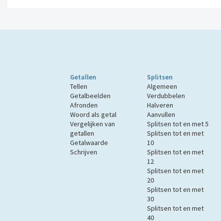
Getallen
Splitsen
Tellen
Algemeen
Getalbeelden
Verdubbelen
Afronden
Halveren
Woord als getal
Aanvullen
Vergelijken van
Splitsen tot en met 5
getallen
Splitsen tot en met
Getalwaarde
10
Schrijven
Splitsen tot en met
12
Splitsen tot en met
20
Splitsen tot en met
30
Splitsen tot en met
40