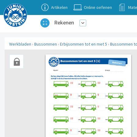
Artikelen
Online oefenen
Mate
Rekenen
Werkbladen
›
Bussommen
›
Erbijsommen tot en met 5
›
Bussommen tot