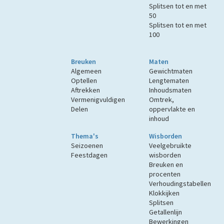
Splitsen tot en met
50
Splitsen tot en met
100
Breuken
Maten
Algemeen
Gewichtmaten
Optellen
Lengtematen
Aftrekken
Inhoudsmaten
Vermenigvuldigen
Omtrek,
Delen
oppervlakte en
inhoud
Thema's
Wisborden
Seizoenen
Veelgebruikte
Feestdagen
wisborden
Breuken en
procenten
Verhoudingstabellen
Klokkijken
Splitsen
Getallenlijn
Bewerkingen