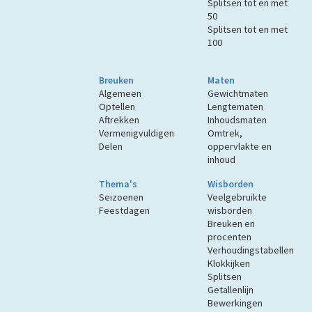
Splitsen tot en met
50
Splitsen tot en met
100
Breuken
Maten
Algemeen
Gewichtmaten
Optellen
Lengtematen
Aftrekken
Inhoudsmaten
Vermenigvuldigen
Omtrek,
Delen
oppervlakte en
inhoud
Thema's
Wisborden
Seizoenen
Veelgebruikte
Feestdagen
wisborden
Breuken en
procenten
Verhoudingstabellen
Klokkijken
Splitsen
Getallenlijn
Bewerkingen