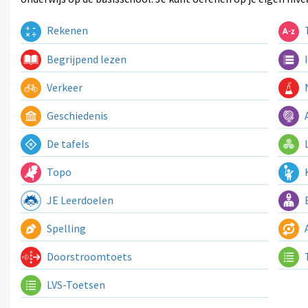
Rekenen
T
Begrijpend lezen
I
Verkeer
N
Geschiedenis
A
De tafels
L
Topo
K
JE Leerdoelen
E
Spelling
A
Doorstroomtoets
LVS-Toetsen