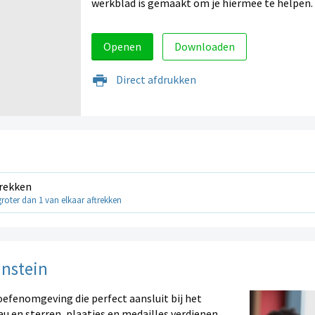
werkblad is gemaakt om je hiermee te helpen.
Openen
Downloaden
Direct afdrukken
trekken
roter dan 1 van elkaar aftrekken
instein
oefenomgeving die perfect aansluit bij het
au en sterren, plaatjes en medailles verdienen.