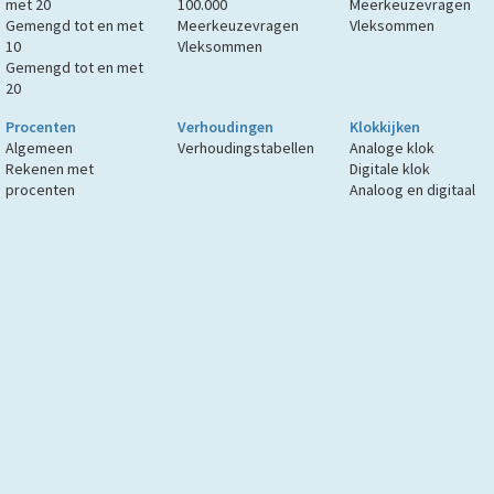
met 20
100.000
Meerkeuzevragen
Gemengd tot en met
Meerkeuzevragen
Vleksommen
10
Vleksommen
Gemengd tot en met
20
Procenten
Verhoudingen
Klokkijken
Algemeen
Verhoudingstabellen
Analoge klok
Rekenen met
Digitale klok
procenten
Analoog en digitaal