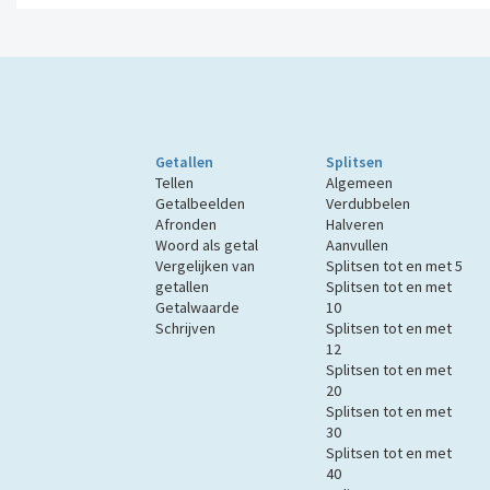
Getallen
Splitsen
Tellen
Algemeen
Getalbeelden
Verdubbelen
Afronden
Halveren
Woord als getal
Aanvullen
Vergelijken van
Splitsen tot en met 5
getallen
Splitsen tot en met
Getalwaarde
10
Schrijven
Splitsen tot en met
12
Splitsen tot en met
20
Splitsen tot en met
30
Splitsen tot en met
40