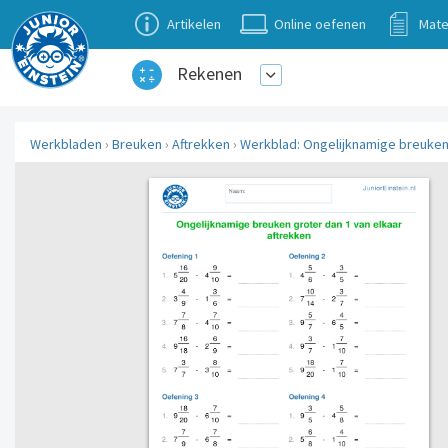
Artikelen
Online oefenen
Mate
Rekenen
Werkbladen
›
Breuken
›
Aftrekken
›
Werkblad: Ongelijknamige breuken 