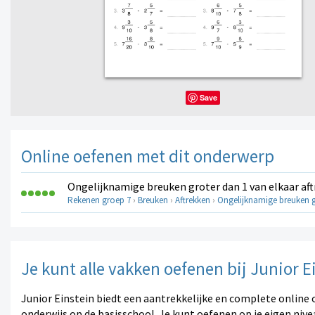
Save
Online oefenen met dit onderwerp
Ongelijknamige breuken groter dan 1 van elkaar af
Rekenen groep 7
›
Breuken
›
Aftrekken
›
Ongelijknamige breuken g
Je kunt alle vakken oefenen bij Junior E
Junior Einstein biedt een aantrekkelijke en complete online 
onderwijs op de basisschool. Je kunt oefenen op je eigen nive