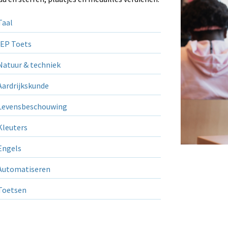
aal
EP Toets
atuur & techniek
ardrijkskunde
evensbeschouwing
leuters
ngels
utomatiseren
Toetsen