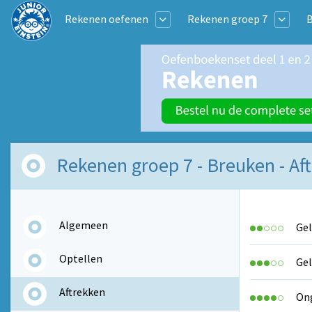
Rekenen oefenen
Rekenen groep 7
Rekenen groep 7 - Breuken - Af
Algemeen
Gel
Optellen
Gel
Aftrekken
Ong