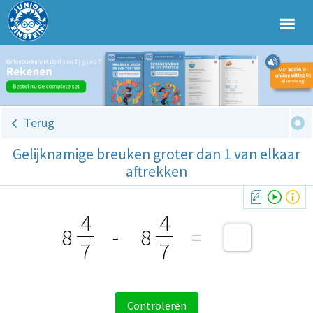
Terug
Gelijknamige breuken groter dan 1 van elkaar
aftrekken
4
4
8
-
8
=
7
7