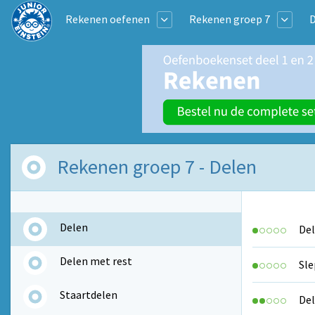
Rekenen oefenen
Rekenen groep 7
D
Rekenen groep 7 - Delen
Delen
Del
Delen met rest
Sle
Staartdelen
Del