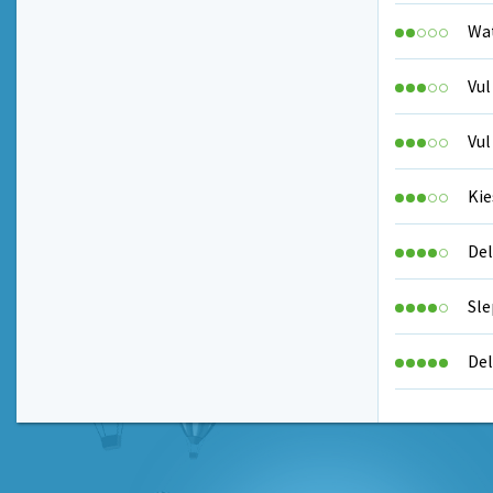
Wat
Vul
Vul
Kie
Del
Sle
Del