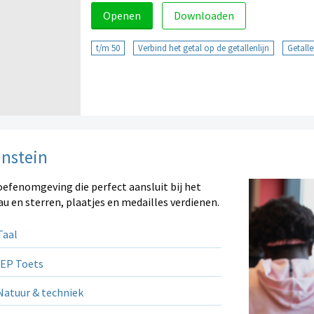
Openen
Downloaden
t/m 50
Verbind het getal op de getallenlijn
Getalle
instein
oefenomgeving die perfect aansluit bij het
au en sterren, plaatjes en medailles verdienen.
aal
EP Toets
atuur & techniek