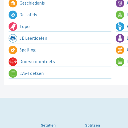
Geschiedenis
A
De tafels
L
Topo
K
JE Leerdoelen
E
Spelling
A
Doorstroomtoets
LVS-Toetsen
Getallen
Splitsen