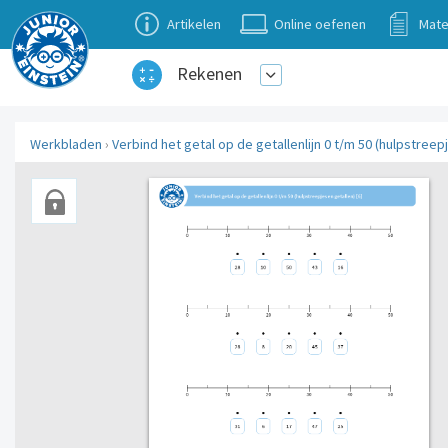
Artikelen
Online oefenen
Mate
Rekenen
Werkbladen
›
Verbind het getal op de getallenlijn 0 t/m 50 (hulpstreepj