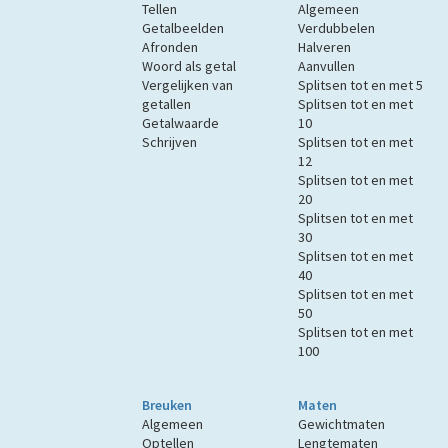
Tellen
Algemeen
Getalbeelden
Verdubbelen
Afronden
Halveren
Woord als getal
Aanvullen
Vergelijken van
Splitsen tot en met 5
getallen
Splitsen tot en met
Getalwaarde
10
Schrijven
Splitsen tot en met
12
Splitsen tot en met
20
Splitsen tot en met
30
Splitsen tot en met
40
Splitsen tot en met
50
Splitsen tot en met
100
Breuken
Maten
Algemeen
Gewichtmaten
Optellen
Lengtematen