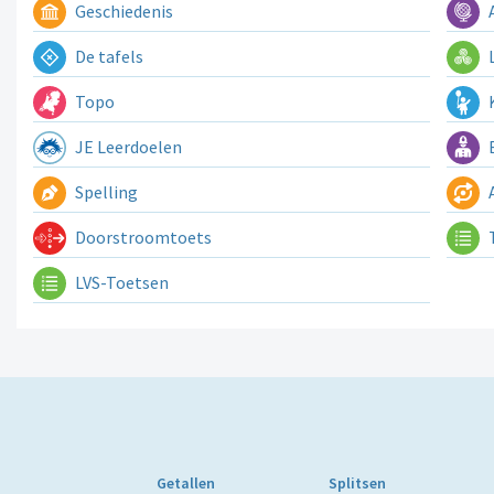
Geschiedenis
A
De tafels
L
Topo
K
JE Leerdoelen
E
Spelling
A
Doorstroomtoets
LVS-Toetsen
Getallen
Splitsen