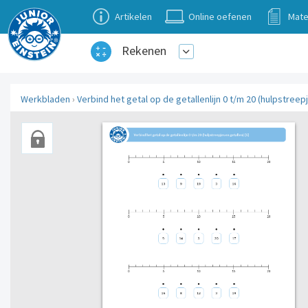
Artikelen
Online oefenen
Mate
Rekenen
Werkbladen
›
Verbind het getal op de getallenlijn 0 t/m 20 (hulpstreepj