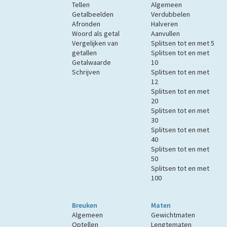
Tellen
Algemeen
Getalbeelden
Verdubbelen
Afronden
Halveren
Woord als getal
Aanvullen
Vergelijken van
Splitsen tot en met 5
getallen
Splitsen tot en met
Getalwaarde
10
Schrijven
Splitsen tot en met
12
Splitsen tot en met
20
Splitsen tot en met
30
Splitsen tot en met
40
Splitsen tot en met
50
Splitsen tot en met
100
Breuken
Maten
Algemeen
Gewichtmaten
Optellen
Lengtematen