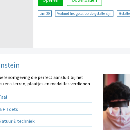
Openen
Downloaden
t/m 20
Verbind het getal op de getallenlijn
Getalle
instein
oefenomgeving die perfect aansluit bij het
au en sterren, plaatjes en medailles verdienen.
aal
EP Toets
atuur & techniek