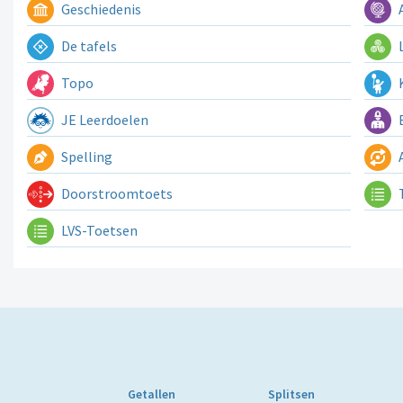
Geschiedenis
A
De tafels
L
Topo
K
JE Leerdoelen
E
Spelling
A
Doorstroomtoets
LVS-Toetsen
Getallen
Splitsen