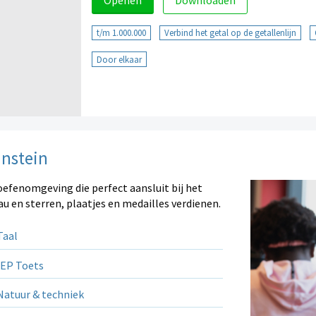
Openen
Downloaden
t/m 1.000.000
Verbind het getal op de getallenlijn
Door elkaar
instein
oefenomgeving die perfect aansluit bij het
au en sterren, plaatjes en medailles verdienen.
aal
EP Toets
atuur & techniek