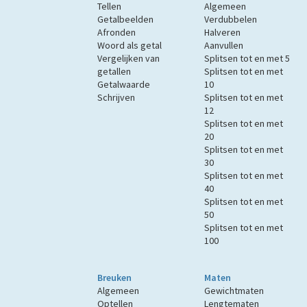
Tellen
Algemeen
Getalbeelden
Verdubbelen
Afronden
Halveren
Woord als getal
Aanvullen
Vergelijken van
Splitsen tot en met 5
getallen
Splitsen tot en met
Getalwaarde
10
Schrijven
Splitsen tot en met
12
Splitsen tot en met
20
Splitsen tot en met
30
Splitsen tot en met
40
Splitsen tot en met
50
Splitsen tot en met
100
Breuken
Maten
Algemeen
Gewichtmaten
Optellen
Lengtematen