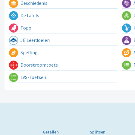
Geschiedenis
A
De tafels
L
Topo
K
JE Leerdoelen
E
Spelling
A
Doorstroomtoets
LVS-Toetsen
Getallen
Splitsen