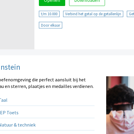
Openen
Downloaden
t/m 10.000
Verbind het getal op de getallenlijn
Get
Door elkaar
instein
oefenomgeving die perfect aansluit bij het
au en sterren, plaatjes en medailles verdienen.
aal
EP Toets
atuur & techniek