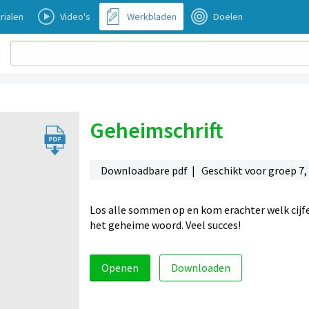
rialen
Video's
Werkbladen
Doelen
Geheimschrift
Downloadbare pdf | Geschikt voor groep 7,
Los alle sommen op en kom erachter welk cijfer b
het geheime woord. Veel succes!
Openen
Downloaden