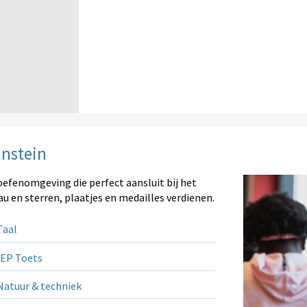
instein
oefenomgeving die perfect aansluit bij het
au en sterren, plaatjes en medailles verdienen.
aal
EP Toets
atuur & techniek