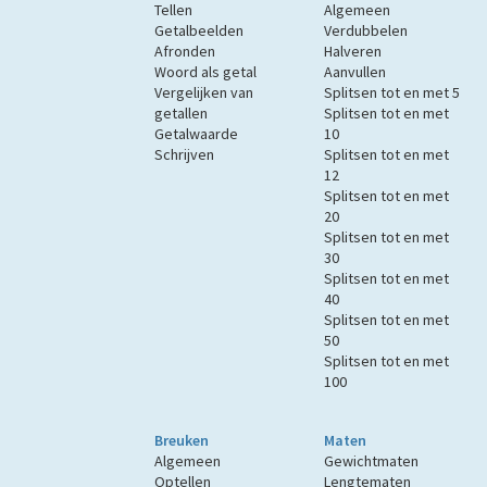
Tellen
Algemeen
Getalbeelden
Verdubbelen
Afronden
Halveren
Woord als getal
Aanvullen
Vergelijken van
Splitsen tot en met 5
getallen
Splitsen tot en met
Getalwaarde
10
Schrijven
Splitsen tot en met
12
Splitsen tot en met
20
Splitsen tot en met
30
Splitsen tot en met
40
Splitsen tot en met
50
Splitsen tot en met
100
Breuken
Maten
Algemeen
Gewichtmaten
Optellen
Lengtematen