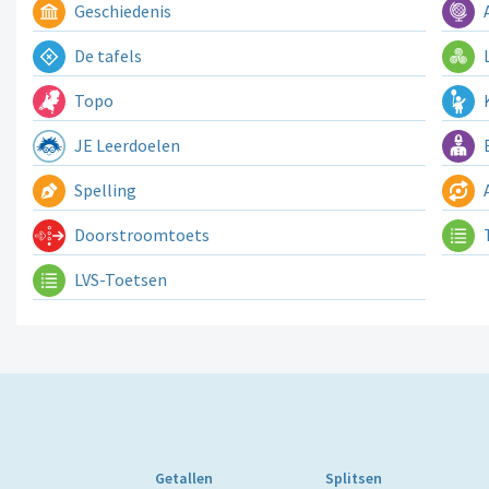
Geschiedenis
A
De tafels
L
Topo
K
JE Leerdoelen
E
Spelling
A
Doorstroomtoets
LVS-Toetsen
Getallen
Splitsen