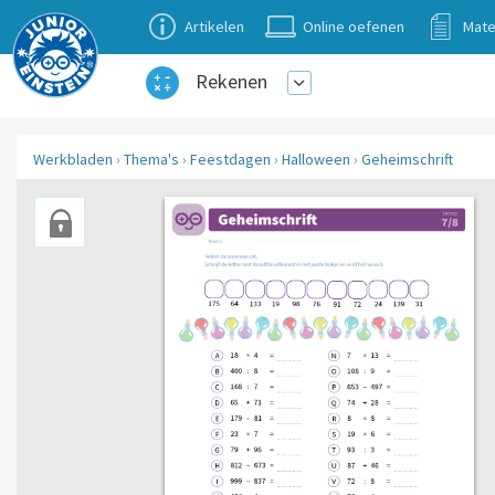
Artikelen
Online oefenen
Mate
Rekenen
Werkbladen
›
Thema's
›
Feestdagen
›
Halloween
›
Geheimschrift