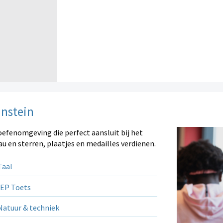
instein
oefenomgeving die perfect aansluit bij het
au en sterren, plaatjes en medailles verdienen.
aal
EP Toets
atuur & techniek