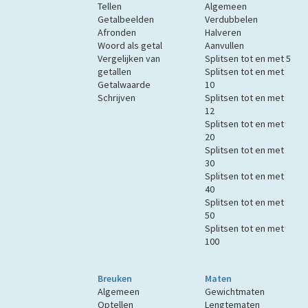
Tellen
Algemeen
Getalbeelden
Verdubbelen
Afronden
Halveren
Woord als getal
Aanvullen
Vergelijken van
Splitsen tot en met 5
getallen
Splitsen tot en met
Getalwaarde
10
Schrijven
Splitsen tot en met
12
Splitsen tot en met
20
Splitsen tot en met
30
Splitsen tot en met
40
Splitsen tot en met
50
Splitsen tot en met
100
Breuken
Maten
Algemeen
Gewichtmaten
Optellen
Lengtematen