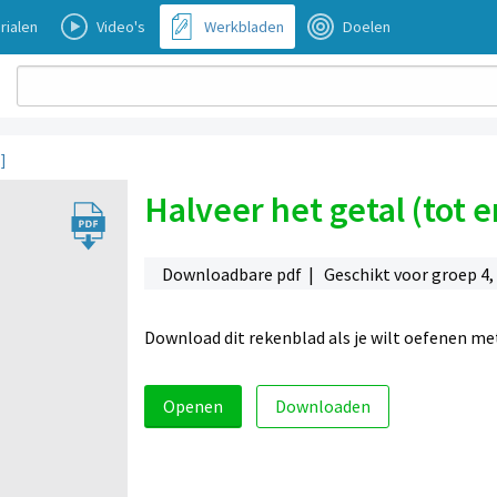
rialen
Video's
Werkbladen
Doelen
]
Halveer het getal (tot e
Downloadbare pdf | Geschikt voor groep 4, 5
Download dit rekenblad als je wilt oefenen me
Openen
Downloaden