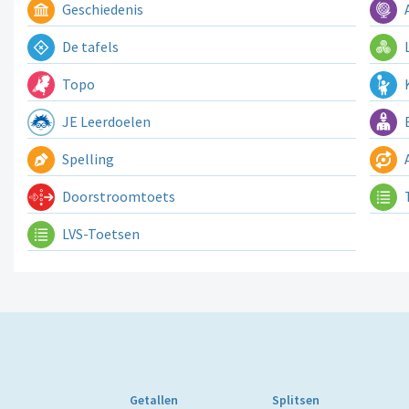
Geschiedenis
A
De tafels
L
Topo
K
JE Leerdoelen
E
Spelling
A
Doorstroomtoets
LVS-Toetsen
Getallen
Splitsen