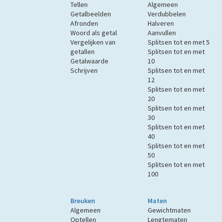
Tellen
Algemeen
Getalbeelden
Verdubbelen
Afronden
Halveren
Woord als getal
Aanvullen
Vergelijken van
Splitsen tot en met 5
getallen
Splitsen tot en met
Getalwaarde
10
Schrijven
Splitsen tot en met
12
Splitsen tot en met
20
Splitsen tot en met
30
Splitsen tot en met
40
Splitsen tot en met
50
Splitsen tot en met
100
Breuken
Maten
Algemeen
Gewichtmaten
Optellen
Lengtematen