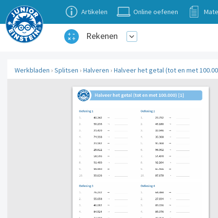
Artikelen
Online oefenen
Mate
Rekenen
Werkbladen
›
Splitsen
›
Halveren
›
Halveer het getal (tot en met 100.00