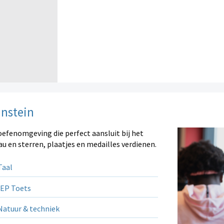
instein
oefenomgeving die perfect aansluit bij het
au en sterren, plaatjes en medailles verdienen.
aal
EP Toets
atuur & techniek