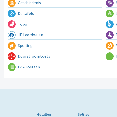
Geschiedenis
A
De tafels
L
Topo
K
JE Leerdoelen
E
Spelling
A
Doorstroomtoets
LVS-Toetsen
Getallen
Splitsen