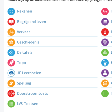
Rekenen
T
Begrijpend lezen
I
Verkeer
N
Geschiedenis
A
De tafels
L
Topo
K
JE Leerdoelen
E
Spelling
A
Doorstroomtoets
LVS-Toetsen