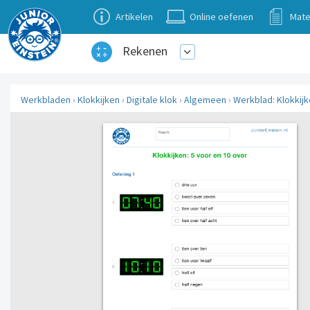
Artikelen
Online oefenen
Mate
Rekenen
Werkbladen
›
Klokkijken
›
Digitale klok
›
Algemeen
›
Werkblad: Klokkijk