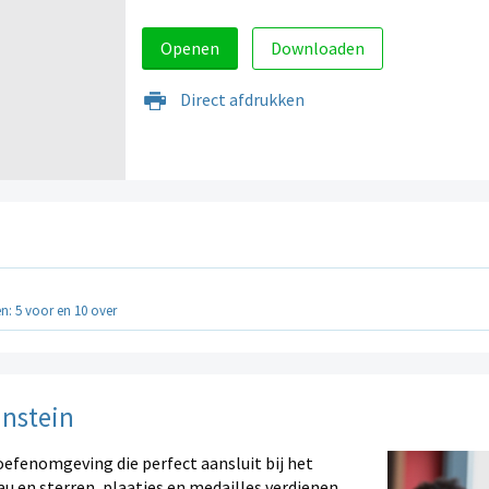
Openen
Downloaden
Direct afdrukken
en: 5 voor en 10 over
instein
oefenomgeving die perfect aansluit bij het
au en sterren, plaatjes en medailles verdienen.