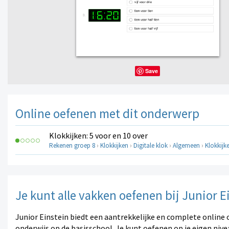
Save
Online oefenen met dit onderwerp
Klokkijken: 5 voor en 10 over
Rekenen groep 8
›
Klokkijken
›
Digitale klok
›
Algemeen
›
Klokkijk
Je kunt alle vakken oefenen bij Junior E
Junior Einstein biedt een aantrekkelijke en complete online 
onderwijs op de basisschool. Je kunt oefenen op je eigen nive