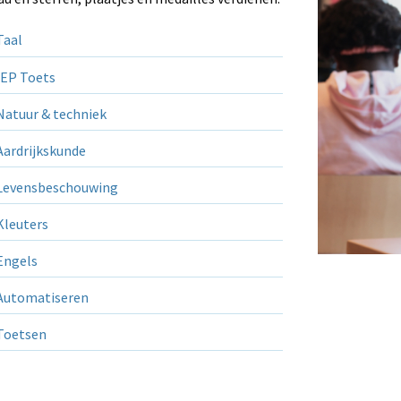
aal
EP Toets
atuur & techniek
ardrijkskunde
evensbeschouwing
leuters
ngels
utomatiseren
Toetsen