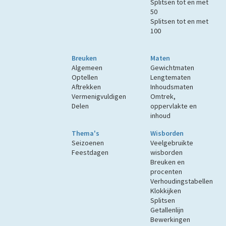
Splitsen tot en met
50
Splitsen tot en met
100
Breuken
Maten
Algemeen
Gewichtmaten
Optellen
Lengtematen
Aftrekken
Inhoudsmaten
Vermenigvuldigen
Omtrek,
Delen
oppervlakte en
inhoud
Thema's
Wisborden
Seizoenen
Veelgebruikte
Feestdagen
wisborden
Breuken en
procenten
Verhoudingstabellen
Klokkijken
Splitsen
Getallenlijn
Bewerkingen