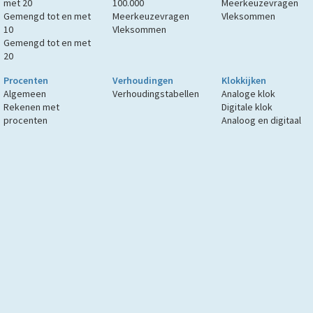
met 20
100.000
Meerkeuzevragen
Gemengd tot en met
Meerkeuzevragen
Vleksommen
10
Vleksommen
Gemengd tot en met
20
Procenten
Verhoudingen
Klokkijken
Algemeen
Verhoudingstabellen
Analoge klok
Rekenen met
Digitale klok
procenten
Analoog en digitaal