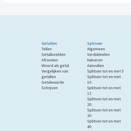
Getallen
Splitsen
Tellen
Algemeen
Getalbeelden
Verdubbelen
Afronden
Halveren
Woord als getal
Aanvullen
Vergelijken van
Splitsen tot en met 5
getallen
Splitsen tot en met
Getalwaarde
10
Schrijven
Splitsen tot en met
12
Splitsen tot en met
20
Splitsen tot en met
30
Splitsen tot en met
40