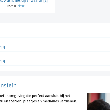
: Wat is het cijfer waard? [2]
Groep 8
 [1]
 [2]
instein
oefenomgeving die perfect aansluit bij het
au en sterren, plaatjes en medailles verdienen.