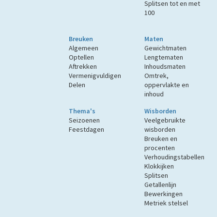
Splitsen tot en met
100
Breuken
Maten
Algemeen
Gewichtmaten
Optellen
Lengtematen
Aftrekken
Inhoudsmaten
Vermenigvuldigen
Omtrek,
Delen
oppervlakte en
inhoud
Thema's
Wisborden
Seizoenen
Veelgebruikte
Feestdagen
wisborden
Breuken en
procenten
Verhoudingstabellen
Klokkijken
Splitsen
Getallenlijn
Bewerkingen
Metriek stelsel