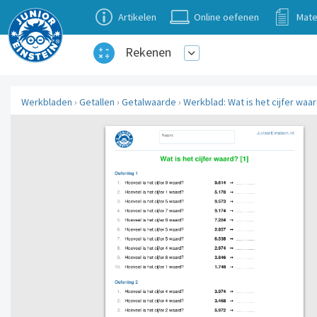
Artikelen
Online oefenen
Mate
Rekenen
Werkbladen
›
Getallen
›
Getalwaarde
›
Werkblad: Wat is het cijfer waar