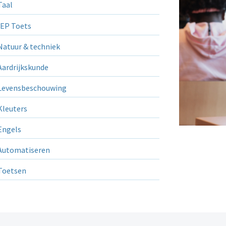
aal
EP Toets
atuur & techniek
ardrijkskunde
evensbeschouwing
leuters
ngels
utomatiseren
Toetsen