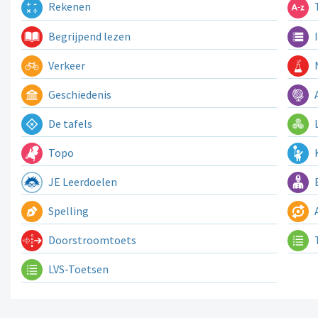
Rekenen
T
Begrijpend lezen
I
Verkeer
N
Geschiedenis
A
De tafels
L
Topo
K
JE Leerdoelen
E
Spelling
A
Doorstroomtoets
LVS-Toetsen