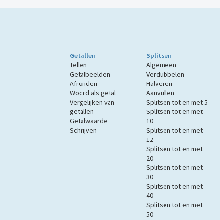
Getallen
Splitsen
Tellen
Algemeen
Getalbeelden
Verdubbelen
Afronden
Halveren
Woord als getal
Aanvullen
Vergelijken van
Splitsen tot en met 5
getallen
Splitsen tot en met
Getalwaarde
10
Schrijven
Splitsen tot en met
12
Splitsen tot en met
20
Splitsen tot en met
30
Splitsen tot en met
40
Splitsen tot en met
50