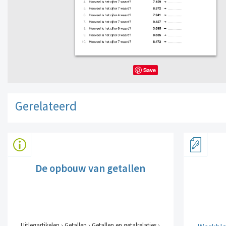
Save
Gerelateerd
De opbouw van getallen
Uitlegartikelen › Getallen › Getallen en getalrelaties ›