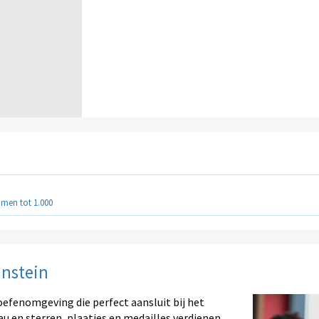
men tot 1.000
instein
oefenomgeving die perfect aansluit bij het
au en sterren, plaatjes en medailles verdienen.