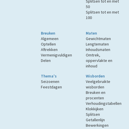
Splitsen tot en met
50
Splitsen tot en met
100
Breuken
Maten
Algemeen
Gewichtmaten
Optellen
Lengtematen
Aftrekken
Inhoudsmaten
Vermenigvuldigen
Omtrek,
Delen
oppervlakte en
inhoud
Thema's
Wisborden
Seizoenen
Veelgebruikte
Feestdagen
wisborden
Breuken en
procenten
Verhoudingstabellen
Klokkijken
Splitsen
Getallenlijn
Bewerkingen