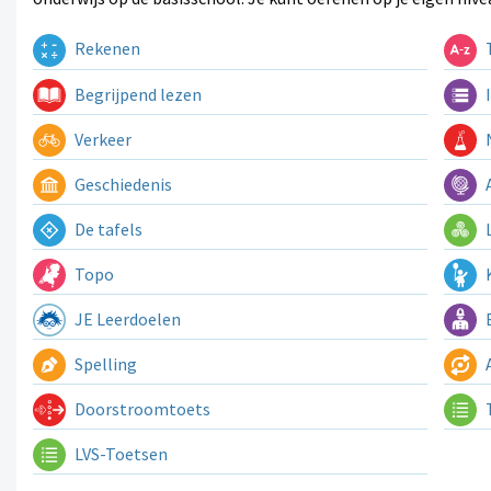
Rekenen
T
Begrijpend lezen
I
Verkeer
N
Geschiedenis
A
De tafels
L
Topo
K
JE Leerdoelen
E
Spelling
A
Doorstroomtoets
LVS-Toetsen