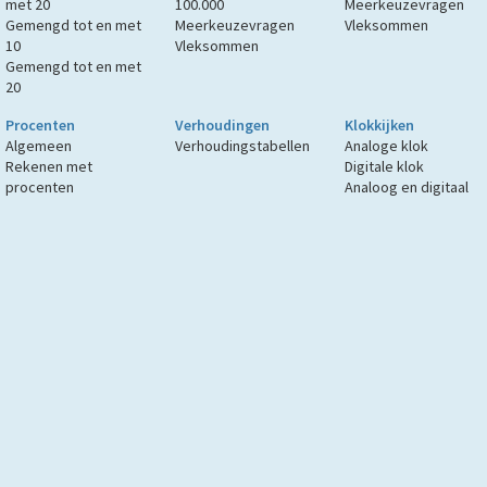
met 20
100.000
Meerkeuzevragen
Gemengd tot en met
Meerkeuzevragen
Vleksommen
10
Vleksommen
Gemengd tot en met
20
Procenten
Verhoudingen
Klokkijken
Algemeen
Verhoudingstabellen
Analoge klok
Rekenen met
Digitale klok
procenten
Analoog en digitaal