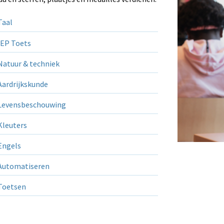
aal
EP Toets
atuur & techniek
ardrijkskunde
evensbeschouwing
leuters
ngels
utomatiseren
Toetsen