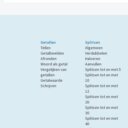
Getallen
Splitsen
Tellen
Algemeen
Getalbeelden
Verdubbelen
Afronden
Halveren
Woord als getal
Aanvullen
Vergelijken van
Splitsen tot en met 5
getallen
Splitsen tot en met
Getalwaarde
10
Schrijven
Splitsen tot en met
12
Splitsen tot en met
20
Splitsen tot en met
30
Splitsen tot en met
40