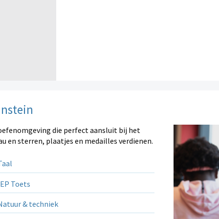
instein
oefenomgeving die perfect aansluit bij het
au en sterren, plaatjes en medailles verdienen.
aal
EP Toets
atuur & techniek