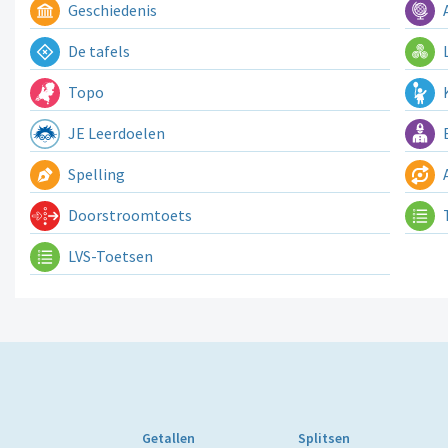
Geschiedenis
A
De tafels
L
Topo
K
JE Leerdoelen
E
Spelling
A
Doorstroomtoets
LVS-Toetsen
Getallen
Splitsen