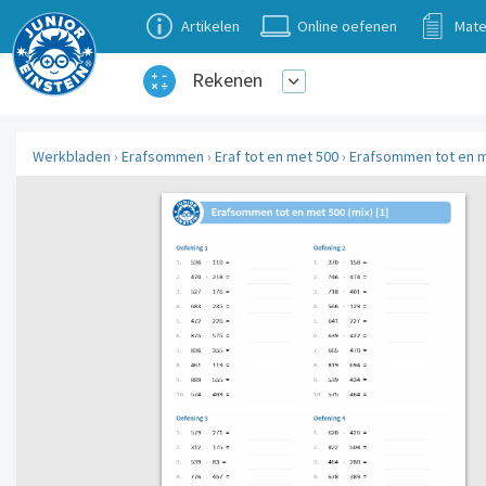
Artikelen
Online oefenen
Mate
Rekenen
Werkbladen
›
Erafsommen
›
Eraf tot en met 500
›
Erafsommen tot en me