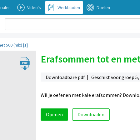
rialen
Video's
Werkbladen
Doelen
t 500 (mix) [1]
Erafsommen tot en met 
Downloadbare pdf | Geschikt voor groep 5,
Wil je oefenen met kale erafsommen? Downloa
Openen
Downloaden