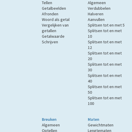
Tellen
Algemeen
Getalbeelden
Verdubbelen
Afronden
Halveren
Woord als getal
Aanvullen
Vergelijken van
Splitsen tot en met 5
getallen
Splitsen tot en met
Getalwaarde
10
Schrijven
Splitsen tot en met
12
Splitsen tot en met
20
Splitsen tot en met
30
Splitsen tot en met
40
Splitsen tot en met
50
Splitsen tot en met
100
Breuken
Maten
Algemeen
Gewichtmaten
Optellen
Lengtematen