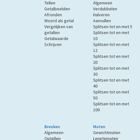
Tellen
Algemeen
Getalbeelden
Verdubbelen
Afronden
Halveren
Woord als getal
Aanvullen
Vergelijken van
Splitsen tot en met 5
getallen
Splitsen tot en met
Getalwaarde
10
Schrijven
Splitsen tot en met
12
Splitsen tot en met
20
Splitsen tot en met
30
Splitsen tot en met
40
Splitsen tot en met
50
Splitsen tot en met
100
Breuken
Maten
Algemeen
Gewichtmaten
Optellen
Lengtematen