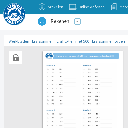
Artikelen
Online oefenen
Mate
Rekenen
Werkbladen
›
Erafsommen
›
Eraf tot en met 500
›
Erafsommen tot en me