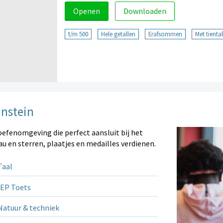
Openen
Downloaden
t/m 500
Hele getallen
Erafsommen
Met tienta
instein
oefenomgeving die perfect aansluit bij het
au en sterren, plaatjes en medailles verdienen.
aal
EP Toets
atuur & techniek