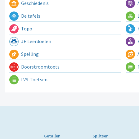
Geschiedenis
A
De tafels
L
Topo
K
JE Leerdoelen
E
Spelling
A
Doorstroomtoets
LVS-Toetsen
Getallen
Splitsen