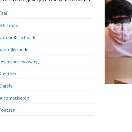
aal
EP Toets
atuur & techniek
ardrijkskunde
evensbeschouwing
leuters
ngels
utomatiseren
Toetsen