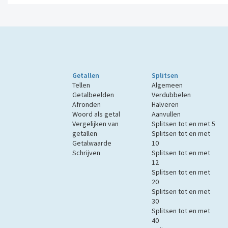
Getallen
Splitsen
Tellen
Algemeen
Getalbeelden
Verdubbelen
Afronden
Halveren
Woord als getal
Aanvullen
Vergelijken van
Splitsen tot en met 5
getallen
Splitsen tot en met
Getalwaarde
10
Schrijven
Splitsen tot en met
12
Splitsen tot en met
20
Splitsen tot en met
30
Splitsen tot en met
40