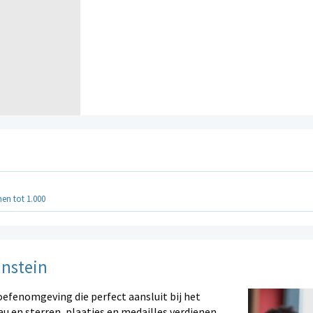
en tot 1.000
instein
oefenomgeving die perfect aansluit bij het
au en sterren, plaatjes en medailles verdienen.