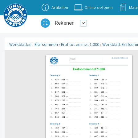
Artikelen
Online oefenen
Mate
Rekenen
Werkbladen
›
Erafsommen
›
Eraf tot en met 1.000
›
Werkblad: Erafsomm