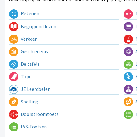
Rekenen
T
Begrijpend lezen
I
Verkeer
N
Geschiedenis
A
De tafels
L
Topo
K
JE Leerdoelen
E
Spelling
A
Doorstroomtoets
LVS-Toetsen