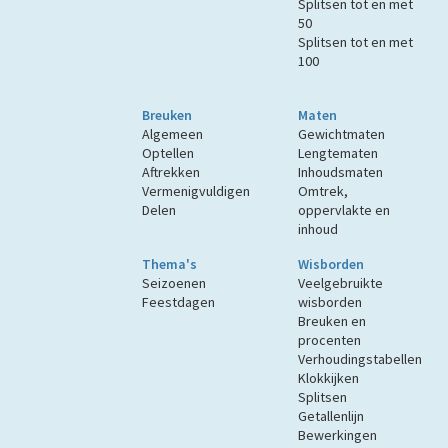
Splitsen tot en met
50
Splitsen tot en met
100
Breuken
Maten
Algemeen
Gewichtmaten
Optellen
Lengtematen
Aftrekken
Inhoudsmaten
Vermenigvuldigen
Omtrek,
Delen
oppervlakte en
inhoud
Thema's
Wisborden
Seizoenen
Veelgebruikte
Feestdagen
wisborden
Breuken en
procenten
Verhoudingstabellen
Klokkijken
Splitsen
Getallenlijn
Bewerkingen