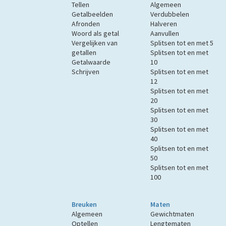
Tellen
Algemeen
Getalbeelden
Verdubbelen
Afronden
Halveren
Woord als getal
Aanvullen
Vergelijken van
Splitsen tot en met 5
getallen
Splitsen tot en met
Getalwaarde
10
Schrijven
Splitsen tot en met
12
Splitsen tot en met
20
Splitsen tot en met
30
Splitsen tot en met
40
Splitsen tot en met
50
Splitsen tot en met
100
Breuken
Maten
Algemeen
Gewichtmaten
Optellen
Lengtematen