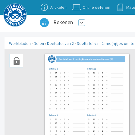
Artikelen
Online oefenen
Mate
Rekenen
Werkbladen
›
Delen
›
Deeltafel van 2
›
Deeltafel van 2 mix (rijtjes om t