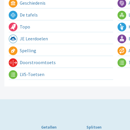
Geschiedenis
A
De tafels
L
Topo
K
JE Leerdoelen
E
Spelling
A
Doorstroomtoets
LVS-Toetsen
Getallen
Splitsen