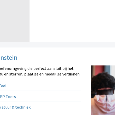
instein
oefenomgeving die perfect aansluit bij het
au en sterren, plaatjes en medailles verdienen.
aal
EP Toets
atuur & techniek