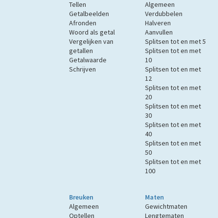
Tellen
Algemeen
Getalbeelden
Verdubbelen
Afronden
Halveren
Woord als getal
Aanvullen
Vergelijken van
Splitsen tot en met 5
getallen
Splitsen tot en met
Getalwaarde
10
Schrijven
Splitsen tot en met
12
Splitsen tot en met
20
Splitsen tot en met
30
Splitsen tot en met
40
Splitsen tot en met
50
Splitsen tot en met
100
Breuken
Maten
Algemeen
Gewichtmaten
Optellen
Lengtematen