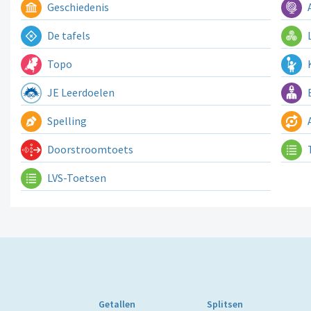
Geschiedenis
A
De tafels
L
Topo
K
JE Leerdoelen
E
Spelling
A
Doorstroomtoets
LVS-Toetsen
Getallen
Splitsen