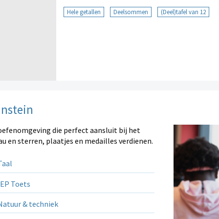
Hele getallen
Deelsommen
(Deel)tafel van 12
instein
oefenomgeving die perfect aansluit bij het
au en sterren, plaatjes en medailles verdienen.
aal
EP Toets
atuur & techniek