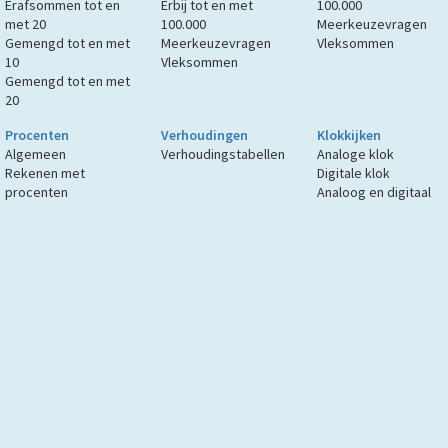
Erafsommen tot en
Erbij tot en met
100.000
met 20
100.000
Meerkeuzevragen
Gemengd tot en met
Meerkeuzevragen
Vleksommen
10
Vleksommen
Gemengd tot en met
20
Procenten
Verhoudingen
Klokkijken
Algemeen
Verhoudingstabellen
Analoge klok
Rekenen met
Digitale klok
procenten
Analoog en digitaal