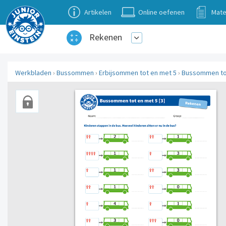
Artikelen
Online oefenen
Mate
Rekenen
Werkbladen
›
Bussommen
›
Erbijsommen tot en met 5
›
Bussommen tot 