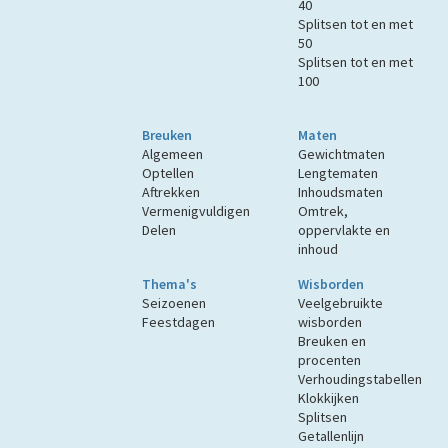
40
Splitsen tot en met
50
Splitsen tot en met
100
Breuken
Maten
Algemeen
Gewichtmaten
Optellen
Lengtematen
Aftrekken
Inhoudsmaten
Vermenigvuldigen
Omtrek,
Delen
oppervlakte en
inhoud
Thema's
Wisborden
Seizoenen
Veelgebruikte
Feestdagen
wisborden
Breuken en
procenten
Verhoudingstabellen
Klokkijken
Splitsen
Getallenlijn