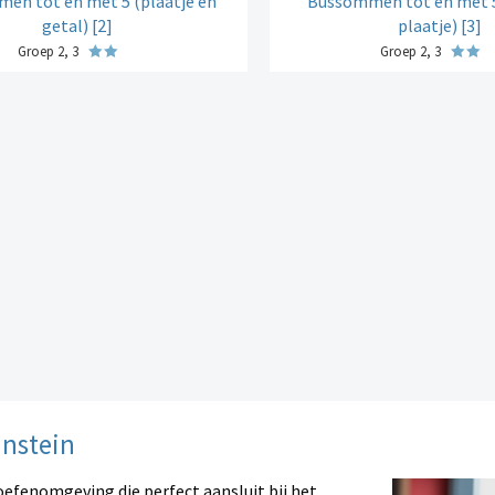
en tot en met 5 (plaatje en
Bussommen tot en met 5
getal) [2]
plaatje) [3]
Groep 2, 3
Groep 2, 3
instein
oefenomgeving die perfect aansluit bij het