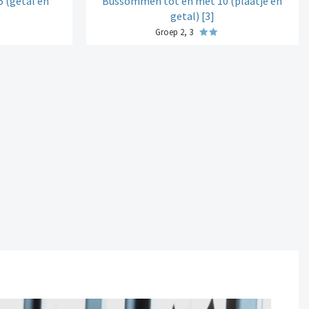
 (getal en
Bussommen tot en met 10 (plaatje en
getal) [3]
Groep 2, 3