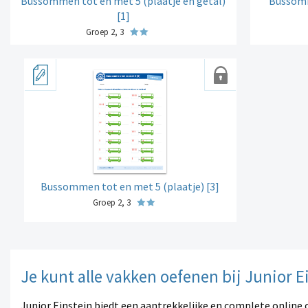
Bussommen tot en met 5 (plaatje en getal)
Bussomm
[1]
Groep 2, 3
Bussommen tot en met 5 (plaatje) [3]
Groep 2, 3
Je kunt alle vakken oefenen bij Junior E
Junior Einstein biedt een aantrekkelijke en complete online 