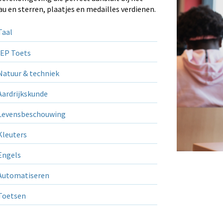
au en sterren, plaatjes en medailles verdienen.
aal
EP Toets
atuur & techniek
ardrijkskunde
evensbeschouwing
leuters
ngels
utomatiseren
Toetsen