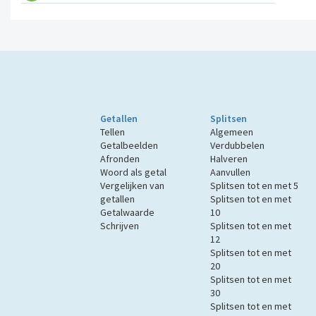
Getallen
Splitsen
Tellen
Algemeen
Getalbeelden
Verdubbelen
Afronden
Halveren
Woord als getal
Aanvullen
Vergelijken van
Splitsen tot en met 5
getallen
Splitsen tot en met
Getalwaarde
10
Schrijven
Splitsen tot en met
12
Splitsen tot en met
20
Splitsen tot en met
30
Splitsen tot en met