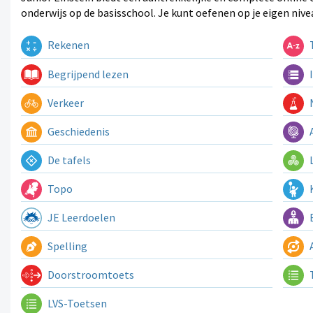
onderwijs op de basisschool. Je kunt oefenen op je eigen nive
Rekenen
T
Begrijpend lezen
I
Verkeer
N
Geschiedenis
A
De tafels
L
Topo
K
JE Leerdoelen
E
Spelling
A
Doorstroomtoets
LVS-Toetsen