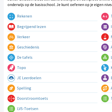
onderwijs op de basisschool. Je kunt oefenen op je eigen nive
Rekenen
T
Begrijpend lezen
I
Verkeer
N
Geschiedenis
A
De tafels
L
Topo
K
JE Leerdoelen
E
Spelling
A
Doorstroomtoets
LVS-Toetsen