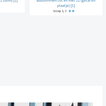
 (som) [1]
Bussommen tot en met 12 (getal en
plaatje) [1]
Groep 2, 3