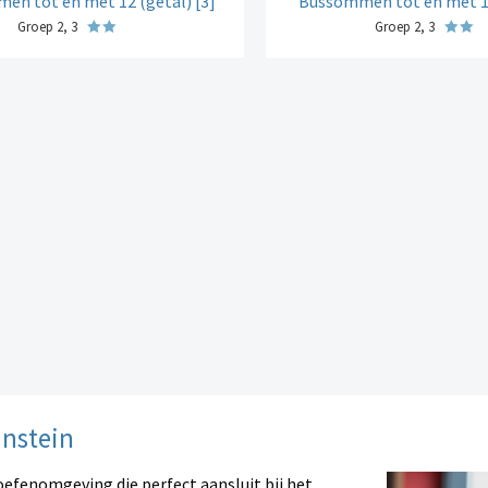
en tot en met 12 (getal) [3]
Bussommen tot en met 12
Groep 2, 3
Groep 2, 3
instein
oefenomgeving die perfect aansluit bij het