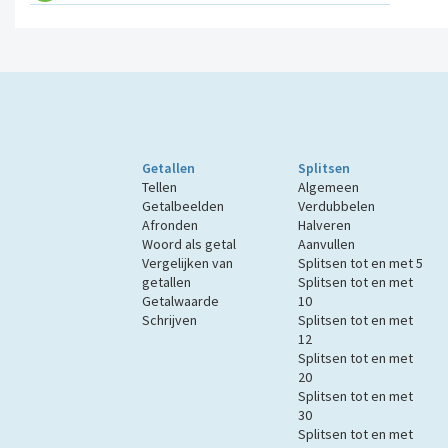
Getallen
Splitsen
Tellen
Algemeen
Getalbeelden
Verdubbelen
Afronden
Halveren
Woord als getal
Aanvullen
Vergelijken van
Splitsen tot en met 5
getallen
Splitsen tot en met
Getalwaarde
10
Schrijven
Splitsen tot en met
12
Splitsen tot en met
20
Splitsen tot en met
30
Splitsen tot en met