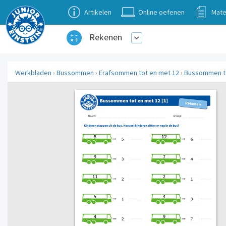
Artikelen
Online oefenen
Mate
Rekenen
Werkbladen
›
Bussommen
›
Erafsommen tot en met 12
›
Bussommen tot