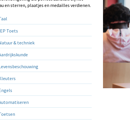
au en sterren, plaatjes en medailles verdienen.
aal
EP Toets
atuur & techniek
ardrijkskunde
evensbeschouwing
leuters
ngels
utomatiseren
Toetsen