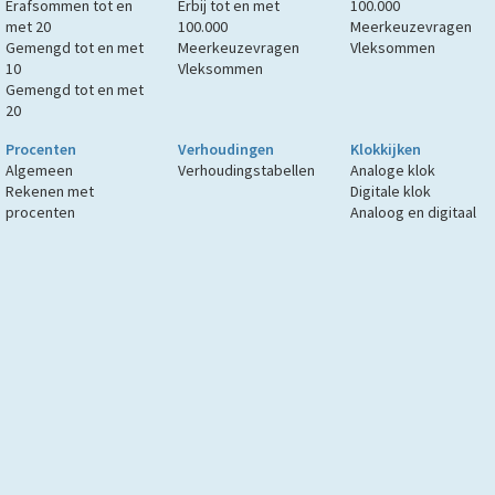
Erafsommen tot en
Erbij tot en met
100.000
met 20
100.000
Meerkeuzevragen
Gemengd tot en met
Meerkeuzevragen
Vleksommen
10
Vleksommen
Gemengd tot en met
20
Procenten
Verhoudingen
Klokkijken
Algemeen
Verhoudingstabellen
Analoge klok
Rekenen met
Digitale klok
procenten
Analoog en digitaal