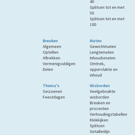
40
Splitsen tot en met
50
Splitsen tot en met
100
Breuken
Maten
Algemeen
Gewichtmaten
Optellen
Lengtematen
Aftrekken
Inhoudsmaten
Vermenigvuldigen
Omtrek,
Delen
oppervlakte en
inhoud
Thema's
Wisborden
Seizoenen
Veelgebruikte
Feestdagen
wisborden
Breuken en
procenten
Verhoudingstabellen
Klokkijken
Splitsen
Getallenlijn